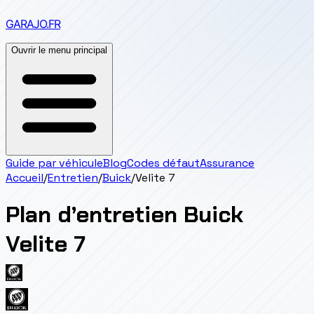
GARAJO
.FR
Ouvrir le menu principal
Guide par véhicule
Blog
Codes défaut
Assurance
Accueil
/
Entretien
/
Buick
/
Velite 7
Plan d’entretien
Buick
Velite 7