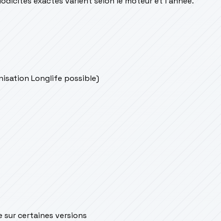
odicités exactes varient selon le moteur et l’année.
onisation Longlife possible)
e sur certaines versions