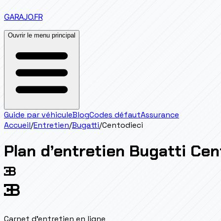
GARAJO
.FR
Ouvrir le menu principal
Guide par véhicule
Blog
Codes défaut
Assurance
Accueil
/
Entretien
/
Bugatti
/
Centodieci
Plan d’entretien
Bugatti
Cen
Carnet d'entretien en ligne