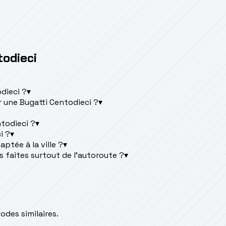
todieci
odieci ?
▾
 une Bugatti Centodieci ?
▾
ntodieci ?
▾
i ?
▾
ptée à la ville ?
▾
s faites surtout de l'autoroute ?
▾
des similaires.