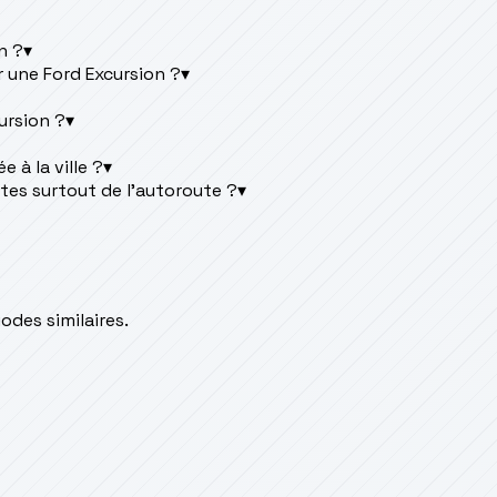
n ?
▾
 une Ford Excursion ?
▾
ursion ?
▾
 à la ville ?
▾
ites surtout de l'autoroute ?
▾
des similaires.