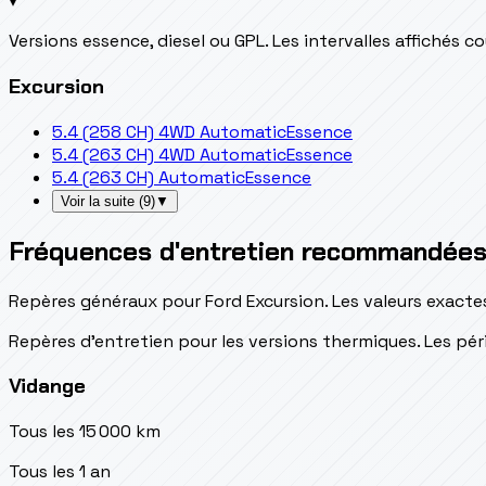
▾
Versions essence, diesel ou GPL. Les intervalles affichés 
Excursion
5.4 (258 CH) 4WD Automatic
Essence
5.4 (263 CH) 4WD Automatic
Essence
5.4 (263 CH) Automatic
Essence
Voir la suite
(
9
)
▼
Fréquences d'entretien recommandée
Repères généraux pour Ford Excursion. Les valeurs exacte
Repères d’entretien pour les versions thermiques. Les péri
Vidange
Tous les 15 000 km
Tous les 1 an