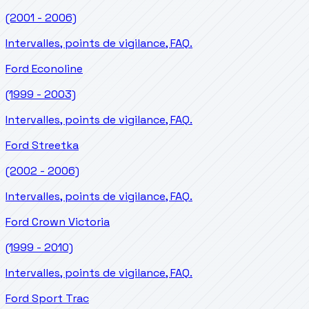
(2001 - 2006)
Intervalles, points de vigilance, FAQ.
Ford
Econoline
(1999 - 2003)
Intervalles, points de vigilance, FAQ.
Ford
Streetka
(2002 - 2006)
Intervalles, points de vigilance, FAQ.
Ford
Crown Victoria
(1999 - 2010)
Intervalles, points de vigilance, FAQ.
Ford
Sport Trac