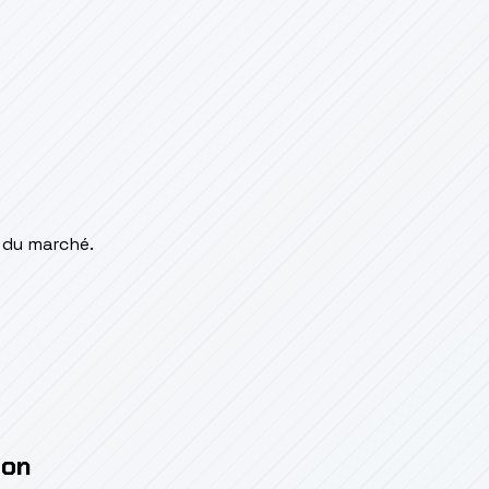
 du marché.
ion