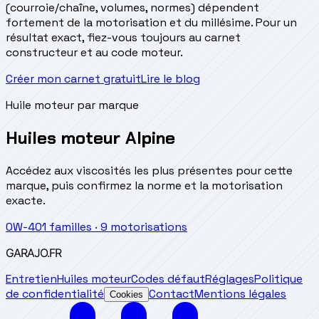
(courroie/chaîne, volumes, normes) dépendent
fortement de la motorisation et du millésime. Pour un
résultat exact, fiez-vous toujours au carnet
constructeur et au code moteur.
Créer mon carnet gratuit
Lire le blog
Huile moteur par marque
Huiles moteur Alpine
Accédez aux viscosités les plus présentes pour cette
marque, puis confirmez la norme et la motorisation
exacte.
0W-40
1
familles
·
9
motorisations
GARAJO
.FR
Entretien
Huiles moteur
Codes défaut
Réglages
Politique
de confidentialité
Contact
Mentions légales
Cookies