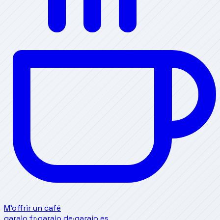
M'offrir un café
garajo.fr
·
garajo.de
·
garajo.es