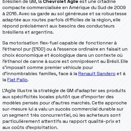
brésilien de GM, la
Chevrolet Agile
est une citadine
compacte commercialisée en Amérique du Sud de 2009
à 2016. Avec sa garde au sol généreuse et sa robustesse
adaptée aux routes parfois difficiles de la région, elle
répond précisément aux besoins des conducteurs
brésiliens et argentins.
Sa motorisation flex-fuel capable de fonctionner à
l'éthanol pur (E100) ou à l'essence ordinaire en faisait un
choix économique et écologique dans un contexte où
l'éthanol de canne à sucre est omniprésent au Brésil. Elle
s'imposait comme premier véhicule pour
d'innombrables familles, face à la
Renault Sandero
et à
la
Fiat Palio
.
L'Agile illustre la stratégie de GM d'adapter ses produits
aux spécificités locales plutôt que d'importer des
modèles pensés pour d'autres marchés. Cette approche
sur-mesure lui a valu un succès commercial durable sur
un segment très concurrentiel, où les acheteurs sont
particulièrement attentifs au rapport qualité-prix et
aux coûts d'exploitation.