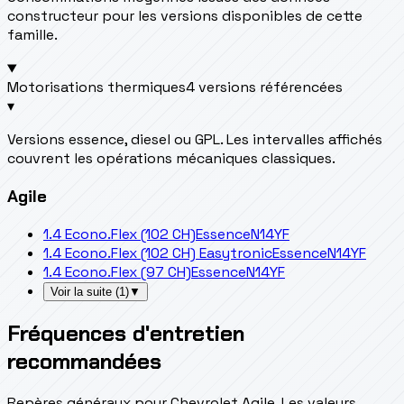
constructeur pour les versions disponibles de cette
famille.
Motorisations thermiques
4 versions référencées
▾
Versions essence, diesel ou GPL. Les intervalles affichés
couvrent les opérations mécaniques classiques.
Agile
1.4 Econo.Flex (102 CH)
Essence
N14YF
1.4 Econo.Flex (102 CH) Easytronic
Essence
N14YF
1.4 Econo.Flex (97 CH)
Essence
N14YF
Voir la suite
(
1
)
▼
Fréquences d'entretien
recommandées
Repères généraux pour Chevrolet Agile. Les valeurs