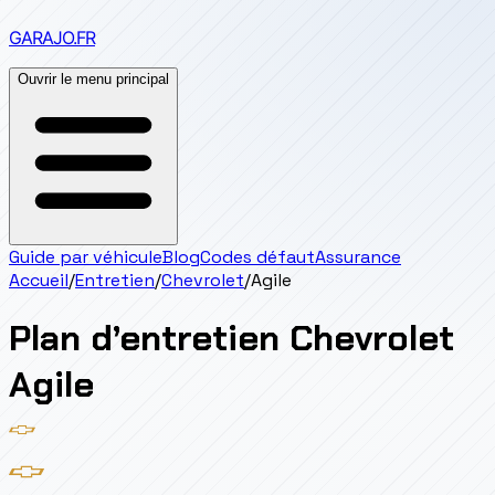
GARAJO
.FR
Ouvrir le menu principal
Guide par véhicule
Blog
Codes défaut
Assurance
Accueil
/
Entretien
/
Chevrolet
/
Agile
Plan d’entretien
Chevrolet
Agile