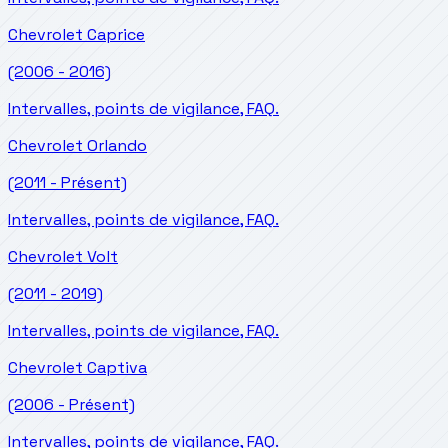
Chevrolet
Caprice
(2006 - 2016)
Intervalles, points de vigilance, FAQ.
Chevrolet
Orlando
(2011 - Présent)
Intervalles, points de vigilance, FAQ.
Chevrolet
Volt
(2011 - 2019)
Intervalles, points de vigilance, FAQ.
Chevrolet
Captiva
(2006 - Présent)
Intervalles, points de vigilance, FAQ.