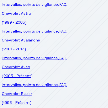
Intervalles, points de vigilance, FAQ.
Chevrolet
Astro
(1999 - 2005)
Intervalles, points de vigilance, FAQ.
Chevrolet
Avalanche
(2001 - 2013)
Intervalles, points de vigilance, FAQ.
Chevrolet
Aveo
(2003 - Présent)
Intervalles, points de vigilance, FAQ.
Chevrolet
Blazer
(1998 - Présent)