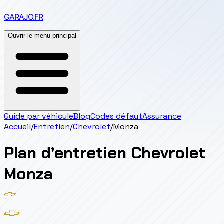
GARAJO
.FR
Ouvrir le menu principal
Guide par véhicule
Blog
Codes défaut
Assurance
Accueil
/
Entretien
/
Chevrolet
/
Monza
Plan d’entretien
Chevrolet
Monza