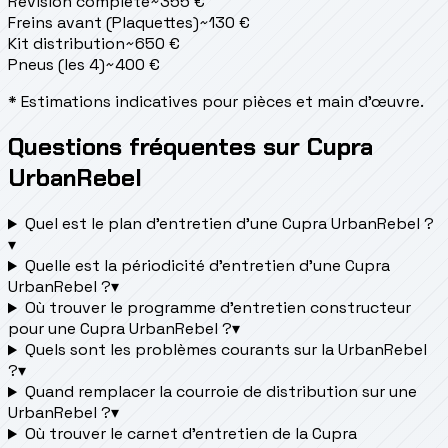
Révision complète
~
355
€
Freins avant (Plaquettes)
~
130
€
Kit distribution
~
650
€
Pneus (les 4)
~
400
€
* Estimations indicatives pour pièces et main d'œuvre.
Questions fréquentes sur Cupra
UrbanRebel
Quel est le plan d’entretien d’une Cupra UrbanRebel ?
▾
Quelle est la périodicité d’entretien d’une Cupra
UrbanRebel ?
▾
Où trouver le programme d’entretien constructeur
pour une Cupra UrbanRebel ?
▾
Quels sont les problèmes courants sur la UrbanRebel
?
▾
Quand remplacer la courroie de distribution sur une
UrbanRebel ?
▾
Où trouver le carnet d'entretien de la Cupra