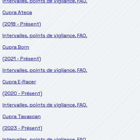
Intervalles, points de vigilance, FAQ.
Cupra
Ateca
(2018 - Présent)
Intervalles, points de vigilance, FAQ.
Cupra
Born
(2021 - Présent)
Intervalles, points de vigilance, FAQ.
Cupra
E-Racer
(2020 - Présent)
Intervalles, points de vigilance, FAQ.
Cupra
Tavascan
(2023 - Présent)
Intervalles, points de vigilance, FAQ.