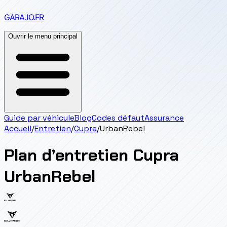
GARAJO
.FR
Ouvrir le menu principal
Guide par véhicule
Blog
Codes défaut
Assurance
Accueil
/
Entretien
/
Cupra
/
UrbanRebel
Plan d’entretien
Cupra
UrbanRebel