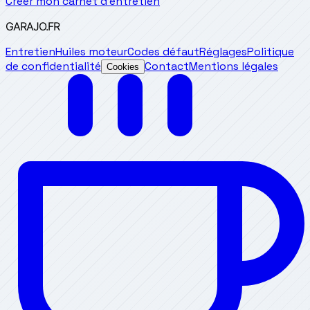
Créer mon carnet d'entretien
GARAJO
.FR
Entretien
Huiles moteur
Codes défaut
Réglages
Politique
de confidentialité
Contact
Mentions légales
Cookies