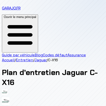
GARAJO
.FR
Ouvrir le menu principal
Guide par véhicule
Blog
Codes défaut
Assurance
Accueil
/
Entretien
/
Jaguar
/
C-X16
Plan d’entretien
Jaguar
C-
X16