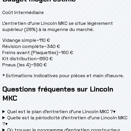
Coût Intermédiaire
L'entretien d'une Lincoln MKC se situe
légèrement
supérieur (28%) à la moyenne du marché.
Vidange simple
~
110
€
Révision complète
~
340
€
Freins avant (Plaquettes)
~
160
€
Kit distribution
~
650
€
Pneus (les 4)
~
590
€
* Estimations indicatives pour pièces et main d'œuvre.
Questions fréquentes sur Lincoln
MKC
Quel est le plan d’entretien d’une Lincoln MKC ?
▾
Quelle est la périodicité d’entretien d’une Lincoln MKC
?
▾
Où trouver le programme d’entretien constructeur