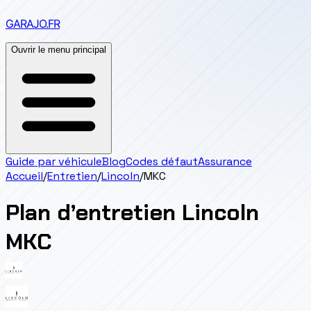
GARAJO
.FR
Ouvrir le menu principal
Guide par véhicule
Blog
Codes défaut
Assurance
Accueil
/
Entretien
/
Lincoln
/
MKC
Plan d’entretien
Lincoln
MKC