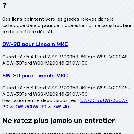
?
Ces liens pointent vers les grades relevés dans le
catalogue Garajo pour ce modèle. La norme constructeur
reste le critère décisif.
0W-30
pour
Lincoln MKC
Quantité
:
5.4 l
Ford WSS-M2C953-A1
Ford WSS-M2C946-
A 0W-30
Ford WSS-M2C946-B1 0W-30
5W-30
pour
Lincoln MKC
Quantité
:
5.4 l
Ford WSS-M2C953-A1
Ford WSS-M2C946-
A 0W-30
Ford WSS-M2C946-B1 0W-30
Hésitation entre deux viscosités ?
5W-30
vs
0W-30
0W-
20
vs
0W-30
5W-30
vs
5W-40
Ne ratez plus jamais un entretien