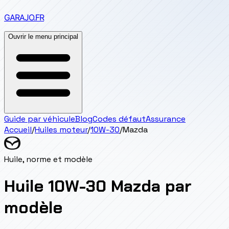
GARAJO
.FR
Ouvrir le menu principal
Guide par véhicule
Blog
Codes défaut
Assurance
Accueil
/
Huiles moteur
/
10W-30
/
Mazda
Huile, norme et modèle
Huile 10W-30 Mazda par
modèle