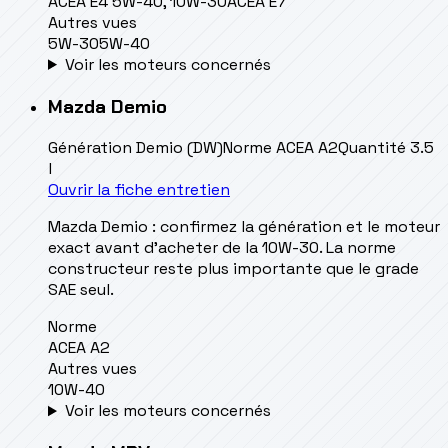
ACEA E4 5W-40, 10W-30
ACEA E7
Autres vues
5W-30
5W-40
Voir les moteurs concernés
Mazda
Demio
Génération
Demio (DW)
Norme
ACEA A2
Quantité
3.5
l
Ouvrir la fiche entretien
Mazda Demio : confirmez la génération et le moteur
exact avant d’acheter de la 10W-30. La norme
constructeur reste plus importante que le grade
SAE seul.
Norme
ACEA A2
Autres vues
10W-40
Voir les moteurs concernés