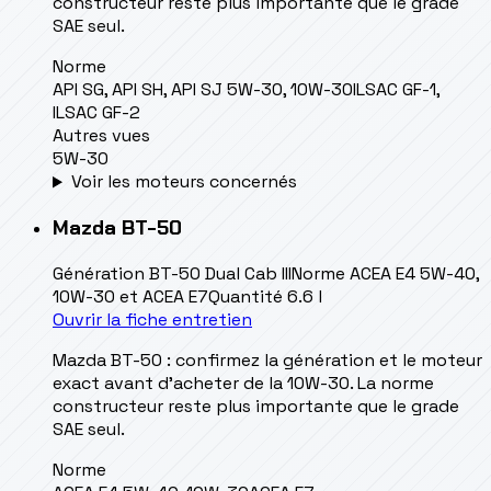
constructeur reste plus importante que le grade
SAE seul.
Norme
API SG, API SH, API SJ 5W-30, 10W-30
ILSAC GF-1,
ILSAC GF-2
Autres vues
5W-30
Voir les moteurs concernés
Mazda
BT-50
Génération
BT-50 Dual Cab III
Norme
ACEA E4 5W-40,
10W-30 et ACEA E7
Quantité
6.6 l
Ouvrir la fiche entretien
Mazda BT-50 : confirmez la génération et le moteur
exact avant d’acheter de la 10W-30. La norme
constructeur reste plus importante que le grade
SAE seul.
Norme