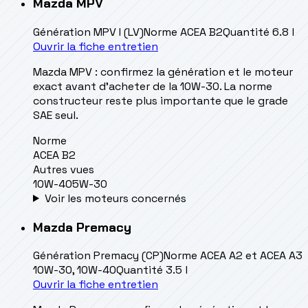
Mazda
MPV
Génération
MPV I (LV)
Norme
ACEA B2
Quantité
6.8 l
Ouvrir la fiche entretien
Mazda MPV : confirmez la génération et le moteur
exact avant d’acheter de la 10W-30. La norme
constructeur reste plus importante que le grade
SAE seul.
Norme
ACEA B2
Autres vues
10W-40
5W-30
Voir les moteurs concernés
Mazda
Premacy
Génération
Premacy (CP)
Norme
ACEA A2 et ACEA A3
10W-30, 10W-40
Quantité
3.5 l
Ouvrir la fiche entretien