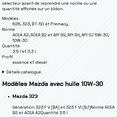
sélecteur avant de reprendre une norme ou une
quantité affichée sur un bidon.
Modèles
626, 323, BT-50 et Premacy
Norme
ACEA A2, ACEA B2 et API SG, API SH, API SJ 5W-30,
10W-30
Quantité
3.5 l et 3.3 l
Profil
essence et diesel
Détails catalogue
Modèles Mazda avec huile 10W-30
Mazda
323
Génération
323 F V (BA) et 323 F VI (BJ)
Norme
ACEA
B2 et ACEA A2
Quantité
3.5 l