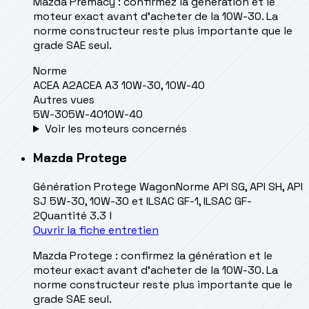
Mazda Premacy : confirmez la génération et le
moteur exact avant d’acheter de la 10W-30. La
norme constructeur reste plus importante que le
grade SAE seul.
Norme
ACEA A2
ACEA A3 10W-30, 10W-40
Autres vues
5W-30
5W-40
10W-40
Voir les moteurs concernés
Mazda
Protege
Génération
Protege Wagon
Norme
API SG, API SH, API
SJ 5W-30, 10W-30 et ILSAC GF-1, ILSAC GF-
2
Quantité
3.3 l
Ouvrir la fiche entretien
Mazda Protege : confirmez la génération et le
moteur exact avant d’acheter de la 10W-30. La
norme constructeur reste plus importante que le
grade SAE seul.