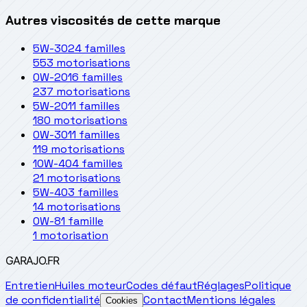
Autres viscosités de cette marque
5W-30
24 familles
553 motorisations
0W-20
16 familles
237 motorisations
5W-20
11 familles
180 motorisations
0W-30
11 familles
119 motorisations
10W-40
4 familles
21 motorisations
5W-40
3 familles
14 motorisations
0W-8
1 famille
1 motorisation
GARAJO
.FR
Entretien
Huiles moteur
Codes défaut
Réglages
Politique
de confidentialité
Contact
Mentions légales
Cookies