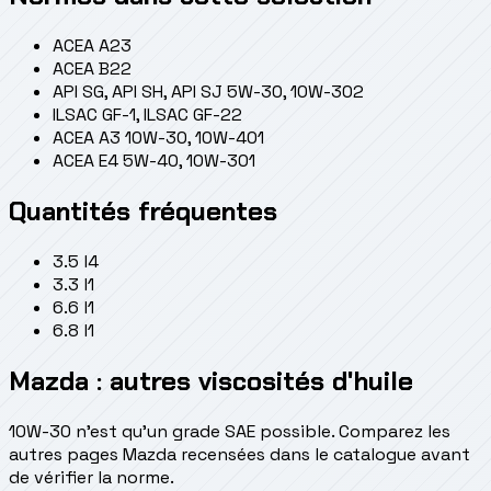
ACEA A2
3
ACEA B2
2
API SG, API SH, API SJ 5W-30, 10W-30
2
ILSAC GF-1, ILSAC GF-2
2
ACEA A3 10W-30, 10W-40
1
ACEA E4 5W-40, 10W-30
1
Quantités fréquentes
3.5 l
4
3.3 l
1
6.6 l
1
6.8 l
1
Mazda : autres viscosités d'huile
10W-30 n'est qu'un grade SAE possible. Comparez les
autres pages Mazda recensées dans le catalogue avant
de vérifier la norme.