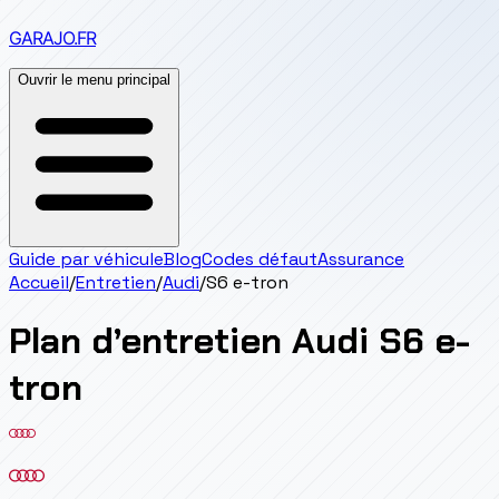
GARAJO
.FR
Ouvrir le menu principal
Guide par véhicule
Blog
Codes défaut
Assurance
Accueil
/
Entretien
/
Audi
/
S6 e-tron
Plan d’entretien
Audi
S6 e-
tron