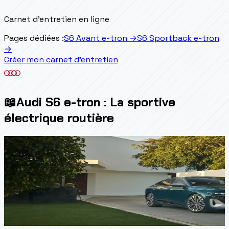
Carnet d'entretien en ligne
Pages dédiées :
S6 Avant e-tron
→
S6 Sportback e-tron
→
Créer mon carnet d'entretien
📖
Audi S6 e-tron : La sportive
électrique routière