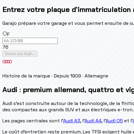
Entrez votre plaque d'immatriculation 
Garajo prépare votre garage et vous permet ensuite de suivr
F
76
Suivre ma Audi
→
Histoire de la marque
· Depuis 1909
· Allemagne
Audi : premium allemand, quattro et vig
Audi s'est construite autour de la technologie, de la fin
des compactes aux grands SUV et aux électriques e-tron.
Les pages centrales sont l'
Audi A3
, l'
Audi A4
, l'
Audi Q5
et l'
Le coût d'entretien reste premium. Les TFSI exigent huile 