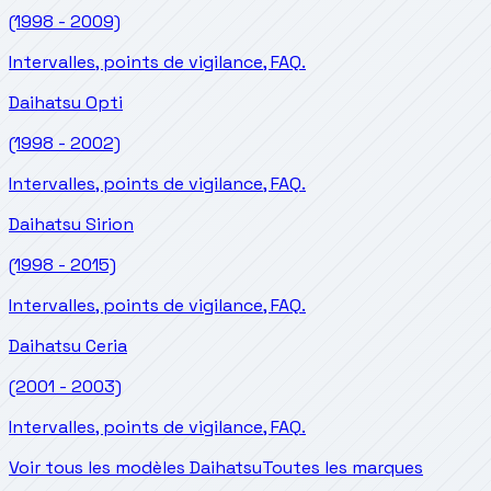
(1998 - 2009)
Intervalles, points de vigilance, FAQ.
Daihatsu
Opti
(1998 - 2002)
Intervalles, points de vigilance, FAQ.
Daihatsu
Sirion
(1998 - 2015)
Intervalles, points de vigilance, FAQ.
Daihatsu
Ceria
(2001 - 2003)
Intervalles, points de vigilance, FAQ.
Voir tous les modèles Daihatsu
Toutes les marques