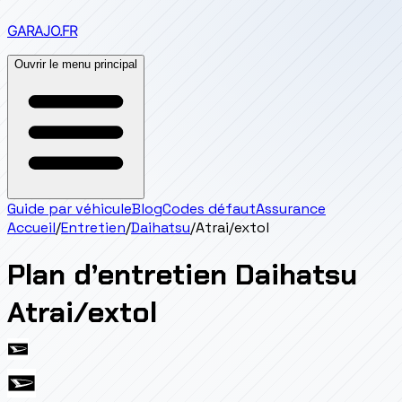
GARAJO
.FR
Ouvrir le menu principal
Guide par véhicule
Blog
Codes défaut
Assurance
Accueil
/
Entretien
/
Daihatsu
/
Atrai/extol
Plan d’entretien
Daihatsu
Atrai/extol