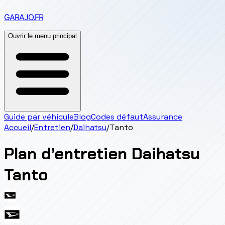
GARAJO
.FR
Ouvrir le menu principal
Guide par véhicule
Blog
Codes défaut
Assurance
Accueil
/
Entretien
/
Daihatsu
/
Tanto
Plan d’entretien
Daihatsu
Tanto