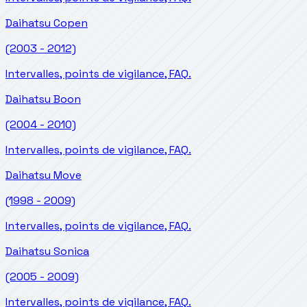
Daihatsu
Copen
(2003 - 2012)
Intervalles, points de vigilance, FAQ.
Daihatsu
Boon
(2004 - 2010)
Intervalles, points de vigilance, FAQ.
Daihatsu
Move
(1998 - 2009)
Intervalles, points de vigilance, FAQ.
Daihatsu
Sonica
(2005 - 2009)
Intervalles, points de vigilance, FAQ.