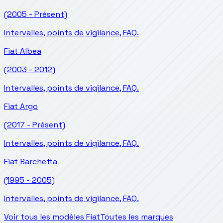
(2005 - Présent)
Intervalles, points de vigilance, FAQ.
Fiat
Albea
(2003 - 2012)
Intervalles, points de vigilance, FAQ.
Fiat
Argo
(2017 - Présent)
Intervalles, points de vigilance, FAQ.
Fiat
Barchetta
(1995 - 2005)
Intervalles, points de vigilance, FAQ.
Voir tous les modèles Fiat
Toutes les marques