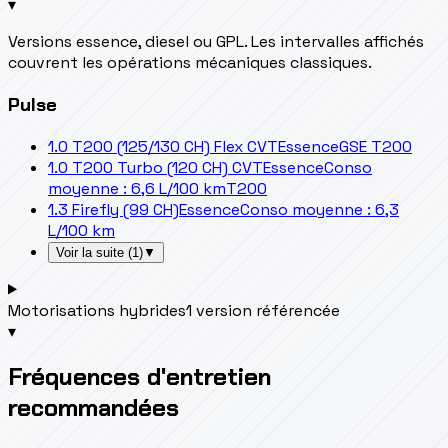
▾
Versions essence, diesel ou GPL. Les intervalles affichés
couvrent les opérations mécaniques classiques.
Pulse
1.0 T200 (125/130 CH) Flex CVT
Essence
GSE T200
1.0 T200 Turbo (120 CH) CVT
Essence
Conso
moyenne : 6,6 L/100 km
T200
1.3 Firefly (99 CH)
Essence
Conso moyenne : 6,3
L/100 km
Voir la suite
(
1
)
▼
Motorisations hybrides
1 version référencée
▾
Fréquences d'entretien
recommandées