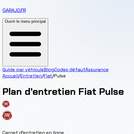
GARAJO
.FR
Ouvrir le menu principal
Guide par véhicule
Blog
Codes défaut
Assurance
Accueil
/
Entretien
/
Fiat
/
Pulse
Plan d’entretien
Fiat
Pulse
Carnet d'entretien en ligne