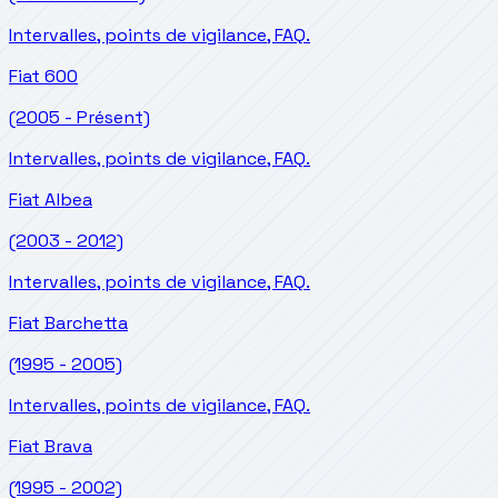
Intervalles, points de vigilance, FAQ.
Fiat
600
(2005 - Présent)
Intervalles, points de vigilance, FAQ.
Fiat
Albea
(2003 - 2012)
Intervalles, points de vigilance, FAQ.
Fiat
Barchetta
(1995 - 2005)
Intervalles, points de vigilance, FAQ.
Fiat
Brava
(1995 - 2002)