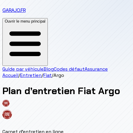
GARAJO
.FR
Ouvrir le menu principal
Guide par véhicule
Blog
Codes défaut
Assurance
Accueil
/
Entretien
/
Fiat
/
Argo
Plan d’entretien
Fiat
Argo
Carnet d'entretien en ligne