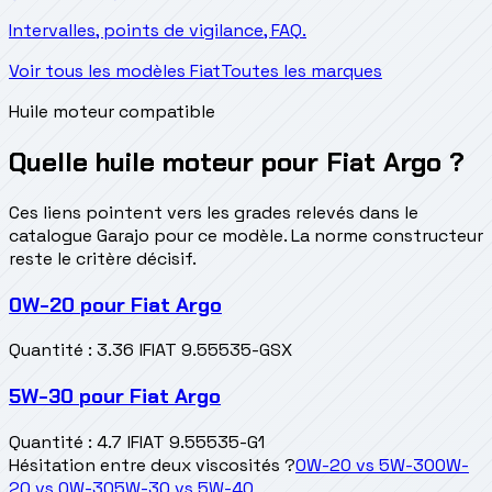
Intervalles, points de vigilance, FAQ.
Voir tous les modèles Fiat
Toutes les marques
Huile moteur compatible
Quelle huile moteur pour Fiat Argo ?
Ces liens pointent vers les grades relevés dans le
catalogue Garajo pour ce modèle. La norme constructeur
reste le critère décisif.
0W-20
pour
Fiat Argo
Quantité
:
3.36 l
FIAT 9.55535-GSX
5W-30
pour
Fiat Argo
Quantité
:
4.7 l
FIAT 9.55535-G1
Hésitation entre deux viscosités ?
0W-20
vs
5W-30
0W-
20
vs
0W-30
5W-30
vs
5W-40