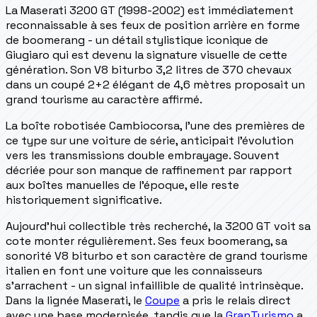
La Maserati 3200 GT (1998-2002) est immédiatement
reconnaissable à ses feux de position arrière en forme
de boomerang - un détail stylistique iconique de
Giugiaro qui est devenu la signature visuelle de cette
génération. Son V8 biturbo 3,2 litres de 370 chevaux
dans un coupé 2+2 élégant de 4,6 mètres proposait un
grand tourisme au caractère affirmé.
La boîte robotisée Cambiocorsa, l'une des premières de
ce type sur une voiture de série, anticipait l'évolution
vers les transmissions double embrayage. Souvent
décriée pour son manque de raffinement par rapport
aux boîtes manuelles de l'époque, elle reste
historiquement significative.
Aujourd'hui collectible très recherché, la 3200 GT voit sa
cote monter régulièrement. Ses feux boomerang, sa
sonorité V8 biturbo et son caractère de grand tourisme
italien en font une voiture que les connaisseurs
s'arrachent - un signal infaillible de qualité intrinsèque.
Dans la lignée Maserati, le
Coupe
a pris le relais direct
avec une base modernisée, tandis que la
GranTurismo
a