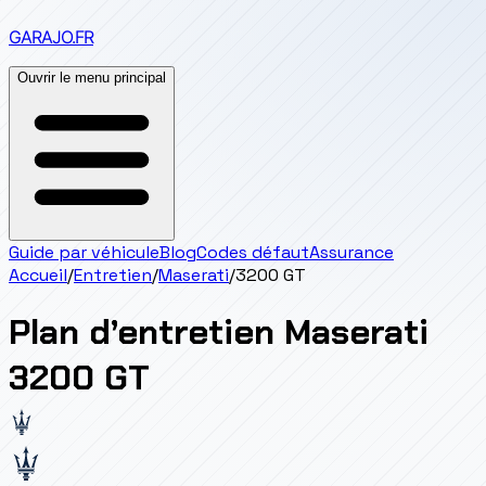
GARAJO
.FR
Ouvrir le menu principal
Guide par véhicule
Blog
Codes défaut
Assurance
Accueil
/
Entretien
/
Maserati
/
3200 GT
Plan d’entretien
Maserati
3200 GT