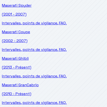
Maserati
Spyder
(2001 - 2007)
Intervalles, points de vigilance, FAQ.
Maserati
Coupe
(2002 - 2007)
Intervalles, points de vigilance, FAQ.
Maserati
Ghibli
(2013 - Présent)
Intervalles, points de vigilance, FAQ.
Maserati
GranCabrio
(2010 - Présent)
Intervalles, points de vigilance, FAQ.