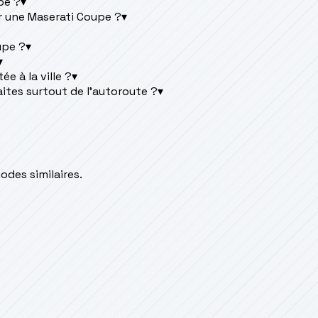
pe ?
▾
r une Maserati Coupe ?
▾
upe ?
▾
▾
e à la ville ?
▾
aites surtout de l'autoroute ?
▾
des similaires.