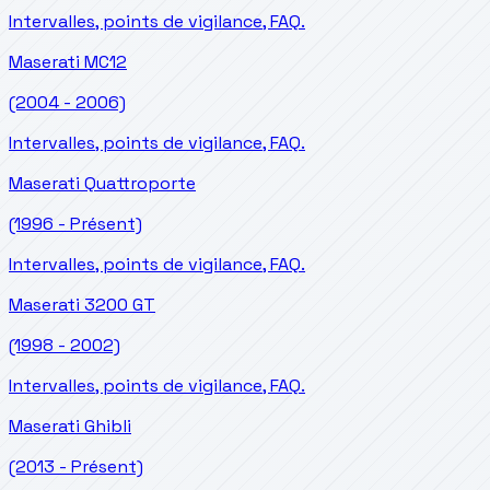
Intervalles, points de vigilance, FAQ.
Maserati
MC12
(2004 - 2006)
Intervalles, points de vigilance, FAQ.
Maserati
Quattroporte
(1996 - Présent)
Intervalles, points de vigilance, FAQ.
Maserati
3200 GT
(1998 - 2002)
Intervalles, points de vigilance, FAQ.
Maserati
Ghibli
(2013 - Présent)