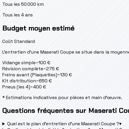
Tous les 50 000 km
Tous les 4 ans
Budget moyen estimé
Coût Standard
L'entretien d'une Maserati Coupe se situe
dans la moyenn
Vidange simple
~
100
€
Révision complète
~
275
€
Freins avant (Plaquettes)
~
130
€
Kit distribution
~
650
€
Pneus (les 4)
~
400
€
* Estimations indicatives pour pièces et main d'œuvre.
Questions fréquentes sur Maserati C
Quel est le plan d’entretien d’une Maserati Coupe ?
▾