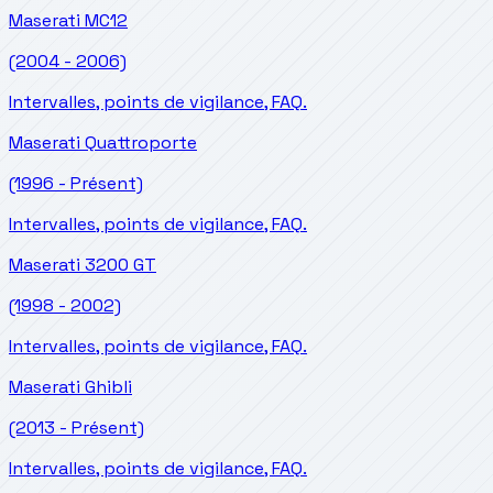
Maserati
MC12
(2004 - 2006)
Intervalles, points de vigilance, FAQ.
Maserati
Quattroporte
(1996 - Présent)
Intervalles, points de vigilance, FAQ.
Maserati
3200 GT
(1998 - 2002)
Intervalles, points de vigilance, FAQ.
Maserati
Ghibli
(2013 - Présent)
Intervalles, points de vigilance, FAQ.