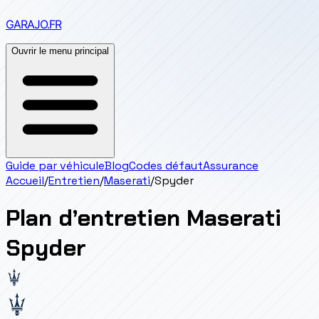
GARAJO
.FR
Ouvrir le menu principal
Guide par véhicule
Blog
Codes défaut
Assurance
Accueil
/
Entretien
/
Maserati
/
Spyder
Plan d’entretien
Maserati
Spyder