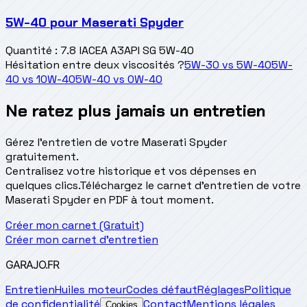
5W-40
pour
Maserati Spyder
Quantité
:
7.8 l
ACEA A3
API SG 5W-40
Hésitation entre deux viscosités ?
5W-30
vs
5W-40
5W-
40
vs
10W-40
5W-40
vs
0W-40
Ne ratez plus jamais un entretien
Gérez l'entretien de votre Maserati Spyder
gratuitement.
Centralisez votre historique et vos dépenses en
quelques clics.
Téléchargez le carnet d'entretien de votre
Maserati Spyder en PDF à tout moment.
Créer mon carnet (Gratuit)
Créer mon carnet d'entretien
GARAJO
.FR
Entretien
Huiles moteur
Codes défaut
Réglages
Politique
de confidentialité
Contact
Mentions légales
Cookies