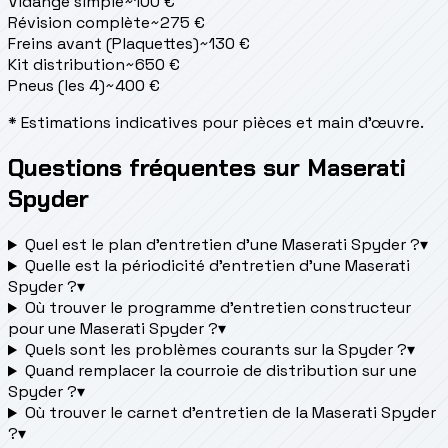
Vidange simple
~
100
€
Révision complète
~
275
€
Freins avant (Plaquettes)
~
130
€
Kit distribution
~
650
€
Pneus (les 4)
~
400
€
* Estimations indicatives pour pièces et main d'œuvre.
Questions fréquentes sur Maserati
Spyder
Quel est le plan d’entretien d’une Maserati Spyder ?
▾
Quelle est la périodicité d’entretien d’une Maserati
Spyder ?
▾
Où trouver le programme d’entretien constructeur
pour une Maserati Spyder ?
▾
Quels sont les problèmes courants sur la Spyder ?
▾
Quand remplacer la courroie de distribution sur une
Spyder ?
▾
Où trouver le carnet d'entretien de la Maserati Spyder
?
▾