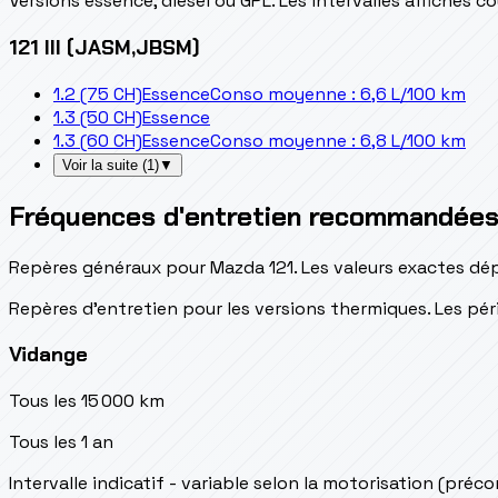
Versions essence, diesel ou GPL. Les intervalles affichés 
121 III (JASM,JBSM)
1.2 (75 CH)
Essence
Conso moyenne : 6,6 L/100 km
1.3 (50 CH)
Essence
1.3 (60 CH)
Essence
Conso moyenne : 6,8 L/100 km
Voir la suite
(
1
)
▼
Fréquences d'entretien recommandée
Repères généraux pour Mazda 121. Les valeurs exactes dép
Repères d’entretien pour les versions thermiques. Les péri
Vidange
Tous les 15 000 km
Tous les 1 an
Intervalle indicatif - variable selon la motorisation (préc