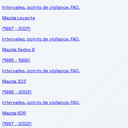
Intervalles, points de vigilance, FAQ.
Mazda
Levante
(1997 - 2001)
Intervalles, points de vigilance, FAQ.
Mazda
Xedos 6
(1995 - 1999)
Intervalles, points de vigilance, FAQ.
Mazda
323
(1996 - 2003)
Intervalles, points de vigilance, FAQ.
Mazda
626
(1997 - 2002)