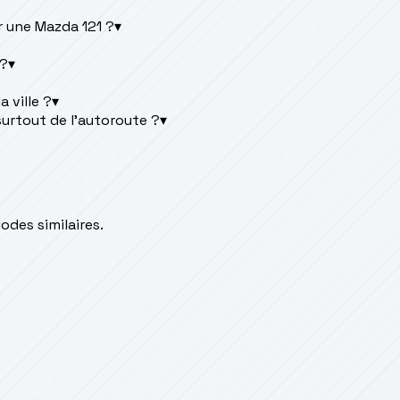
r une Mazda 121 ?
▾
 ?
▾
 ville ?
▾
surtout de l'autoroute ?
▾
des similaires.