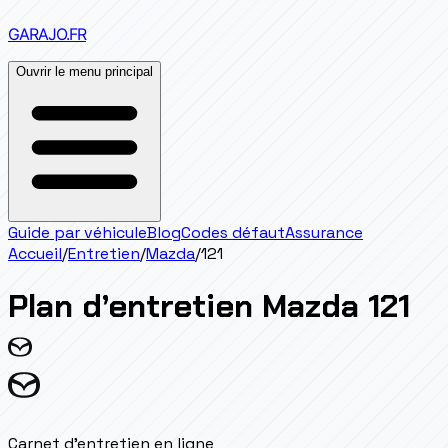
GARAJO
.FR
Ouvrir le menu principal
Guide par véhicule
Blog
Codes défaut
Assurance
Accueil
/
Entretien
/
Mazda
/
121
Plan d’entretien
Mazda
121
Carnet d'entretien en ligne