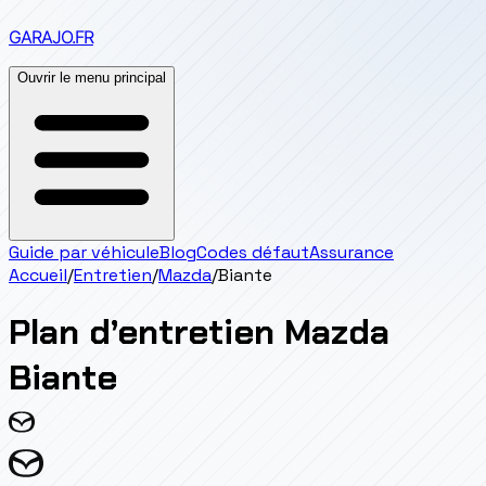
GARAJO
.FR
Ouvrir le menu principal
Guide par véhicule
Blog
Codes défaut
Assurance
Accueil
/
Entretien
/
Mazda
/
Biante
Plan d’entretien
Mazda
Biante