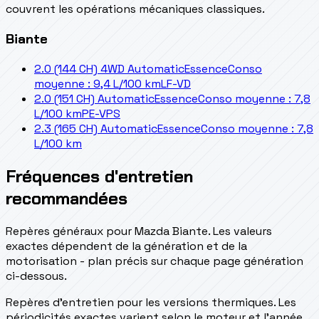
couvrent les opérations mécaniques classiques.
Biante
2.0 (144 CH) 4WD Automatic
Essence
Conso
moyenne : 9,4 L/100 km
LF-VD
2.0 (151 CH) Automatic
Essence
Conso moyenne : 7,8
L/100 km
PE-VPS
2.3 (165 CH) Automatic
Essence
Conso moyenne : 7,8
L/100 km
Fréquences d'entretien
recommandées
Repères généraux pour Mazda Biante. Les valeurs
exactes dépendent de la génération et de la
motorisation - plan précis sur chaque page génération
ci-dessous.
Repères d’entretien pour les versions thermiques. Les
périodicités exactes varient selon le moteur et l’année.