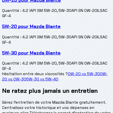
0W-20
pour
Mazda Biante
Quantité
:
4.2 l
API SM 5W-20, 5W-30
API SN 0W-20
ILSAC
GF-4
5W-20
pour
Mazda Biante
Quantité
:
4.2 l
API SM 5W-20, 5W-30
API SN 0W-20
ILSAC
GF-4
5W-30
pour
Mazda Biante
Quantité
:
4.2 l
API SM 5W-20, 5W-30
API SN 0W-20
ILSAC
GF-4
Hésitation entre deux viscosités ?
0W-20
vs
5W-30
0W-
20
vs
0W-30
5W-30
vs
5W-40
Ne ratez plus jamais un entretien
Gérez l'entretien de votre Mazda Biante gratuitement.
Centralisez votre historique et vos dépenses en
quelques clics.
Téléchargez le carnet d'entretien de votre