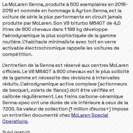
La McLaren Senna, produite à 500 exemplaires en 2018-
2019 et nommée en hommage à Ayrton Senna, est la
voiture de série la plus performante en circuit jamais
produite par McLaren. Son V8 biturbo M840T de 4,0
litres de 800 chevaux dans 1 198 kg développe
l'aérodynamique la plus sophistiquée de la gamme
routière. L'habitacle minimaliste avec toit en verre
activable électrochromique rappelle les voitures de
compétition.
L'entretien de la Senna est réservé aux centres McLaren
officiels. Le V8 M840T à 800 chevaux est le plus sollicité
de la gamme et nécessite des révisions à intervalles
réduits. L'aérodynamique active complexe (actionneurs
de becquet, volets de flancs) doit être vérifiée et
calibrée régulièrement. Les freins carbone-céramique
Senna-spec ont une durée de vie inférieure à ceux de la
720S. Sa valeur de collection (1 million d'euros+) impose
un entretien documenté chez
McLaren Special
Operations
.
Suivi gratuit