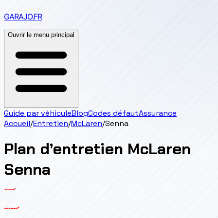
GARAJO
.FR
Ouvrir le menu principal
Guide par véhicule
Blog
Codes défaut
Assurance
Accueil
/
Entretien
/
McLaren
/
Senna
Plan d’entretien
McLaren
Senna