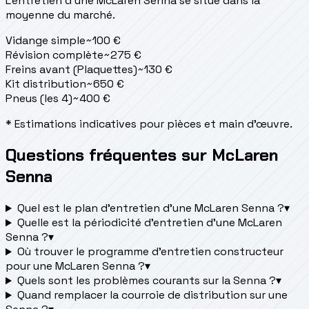
L'entretien d'une McLaren Senna se situe
dans la
moyenne du marché.
Vidange simple
~
100
€
Révision complète
~
275
€
Freins avant (Plaquettes)
~
130
€
Kit distribution
~
650
€
Pneus (les 4)
~
400
€
* Estimations indicatives pour pièces et main d'œuvre.
Questions fréquentes sur McLaren
Senna
Quel est le plan d’entretien d’une McLaren Senna ?
▾
Quelle est la périodicité d’entretien d’une McLaren
Senna ?
▾
Où trouver le programme d’entretien constructeur
pour une McLaren Senna ?
▾
Quels sont les problèmes courants sur la Senna ?
▾
Quand remplacer la courroie de distribution sur une