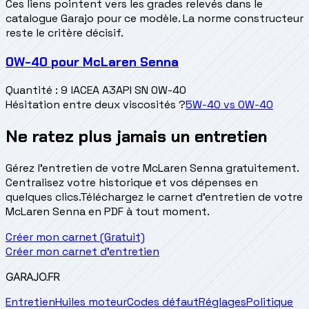
Ces liens pointent vers les grades relevés dans le
catalogue Garajo pour ce modèle. La norme constructeur
reste le critère décisif.
0W-40
pour
McLaren Senna
Quantité
:
9 l
ACEA A3
API SN 0W-40
Hésitation entre deux viscosités ?
5W-40
vs
0W-40
Ne ratez plus jamais un entretien
Gérez l'entretien de votre McLaren Senna gratuitement.
Centralisez votre historique et vos dépenses en
quelques clics.
Téléchargez le carnet d'entretien de votre
McLaren Senna en PDF à tout moment.
Créer mon carnet (Gratuit)
Créer mon carnet d'entretien
GARAJO
.FR
Entretien
Huiles moteur
Codes défaut
Réglages
Politique