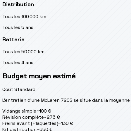
Distribution
Tous les 100 000 km
Tous les 5 ans
Batterie
Tous les 50 000 km
Tous les 4 ans
Budget moyen estimé
Coût Standard
L'entretien d'une McLaren 720S se situe
dans la moyenne
Vidange simple
~
100
€
Révision complète
~
275
€
Freins avant (Plaquettes)
~
130
€
Kit distribution
~
650
€