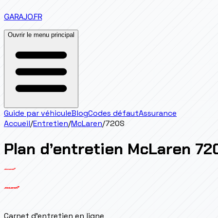
GARAJO
.FR
Ouvrir le menu principal
Guide par véhicule
Blog
Codes défaut
Assurance
Accueil
/
Entretien
/
McLaren
/
720S
Plan d’entretien
McLaren
72
Carnet d'entretien en ligne