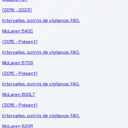
(2019 - 2023)
Intervalles, points de vigilance, FAQ.
McLaren
540C
(2015 - Présent)
Intervalles, points de vigilance, FAQ.
McLaren
570S
(2015 - Présent)
Intervalles, points de vigilance, FAQ.
McLaren
600LT
(2018 - Présent)
Intervalles, points de vigilance, FAQ.
McLaren
620R