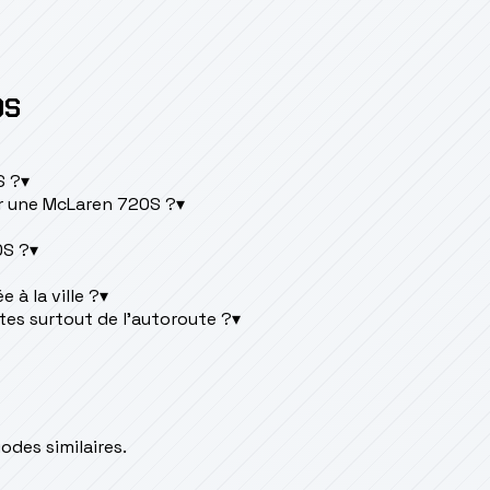
0S
S ?
▾
r une McLaren 720S ?
▾
0S ?
▾
 à la ville ?
▾
tes surtout de l'autoroute ?
▾
des similaires.