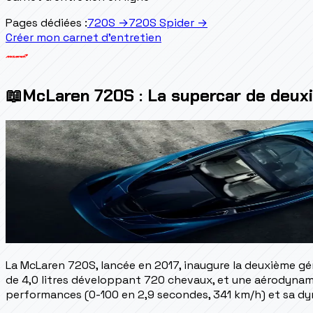
Pages dédiées :
720S
→
720S Spider
→
Créer mon carnet d'entretien
📖
McLaren 720S : La supercar de deuxi
La McLaren 720S, lancée en 2017, inaugure la deuxième g
de 4,0 litres développant 720 chevaux, et une aérodynamiq
performances (0-100 en 2,9 secondes, 341 km/h) et sa dyn