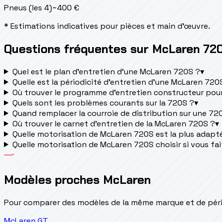
Pneus (les 4)
~
400
€
* Estimations indicatives pour pièces et main d'œuvre.
Questions fréquentes sur McLaren 72
Quel est le plan d’entretien d’une McLaren 720S ?
▾
Quelle est la périodicité d’entretien d’une McLaren 720
Où trouver le programme d’entretien constructeur pou
Quels sont les problèmes courants sur la 720S ?
▾
Quand remplacer la courroie de distribution sur une 72
Où trouver le carnet d'entretien de la McLaren 720S ?
▾
Quelle motorisation de McLaren 720S est la plus adaptée
Quelle motorisation de McLaren 720S choisir si vous fai
Modèles proches McLaren
Pour comparer des modèles de la même marque et de pério
McLaren
GT