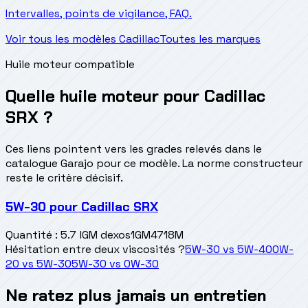
Intervalles, points de vigilance, FAQ.
Voir tous les modèles Cadillac
Toutes les marques
Huile moteur compatible
Quelle huile moteur pour Cadillac
SRX ?
Ces liens pointent vers les grades relevés dans le
catalogue Garajo pour ce modèle. La norme constructeur
reste le critère décisif.
5W-30
pour
Cadillac SRX
Quantité
:
5.7 l
GM dexos1
GM4718M
Hésitation entre deux viscosités ?
5W-30
vs
5W-40
0W-
20
vs
5W-30
5W-30
vs
0W-30
Ne ratez plus jamais un entretien