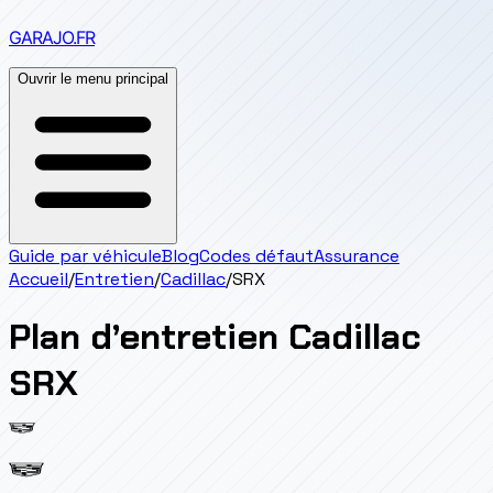
GARAJO
.FR
Ouvrir le menu principal
Guide par véhicule
Blog
Codes défaut
Assurance
Accueil
/
Entretien
/
Cadillac
/
SRX
Plan d’entretien
Cadillac
SRX