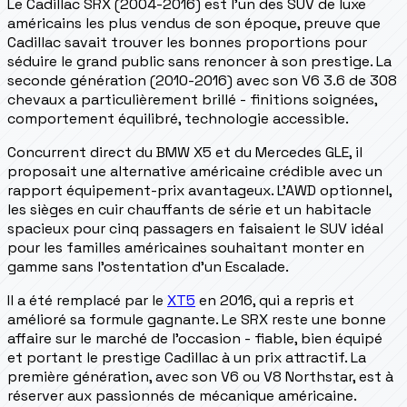
Le Cadillac SRX (2004-2016) est l'un des SUV de luxe
américains les plus vendus de son époque, preuve que
Cadillac savait trouver les bonnes proportions pour
séduire le grand public sans renoncer à son prestige. La
seconde génération (2010-2016) avec son V6 3.6 de 308
chevaux a particulièrement brillé - finitions soignées,
comportement équilibré, technologie accessible.
Concurrent direct du BMW X5 et du Mercedes GLE, il
proposait une alternative américaine crédible avec un
rapport équipement-prix avantageux. L'AWD optionnel,
les sièges en cuir chauffants de série et un habitacle
spacieux pour cinq passagers en faisaient le SUV idéal
pour les familles américaines souhaitant monter en
gamme sans l'ostentation d'un Escalade.
Il a été remplacé par le
XT5
en 2016, qui a repris et
amélioré sa formule gagnante. Le SRX reste une bonne
affaire sur le marché de l'occasion - fiable, bien équipé
et portant le prestige Cadillac à un prix attractif. La
première génération, avec son V6 ou V8 Northstar, est à
réserver aux passionnés de mécanique américaine.