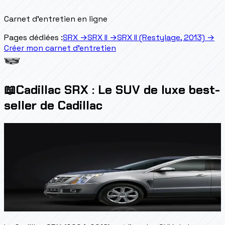
Carnet d'entretien en ligne
Pages dédiées :
SRX
→
SRX II
→
SRX II (Restylage, 2013)
→
Créer mon carnet d'entretien
📖
Cadillac SRX : Le SUV de luxe best-
seller de Cadillac