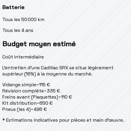
Batterie
Tous les 50 000 km
Tous les 4 ans
Budget moyen estimé
Coût Intermédiaire
L'entretien d'une Cadillac SRX se situe
légèrement
supérieur (18%) à la moyenne du marché.
Vidange simple
~
115
€
Révision complète
~
335
€
Freins avant (Plaquettes)
~
110
€
Kit distribution
~
650
€
Pneus (les 4)
~
495
€
* Estimations indicatives pour pièces et main d'œuvre.