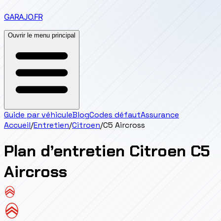
GARAJO
.FR
Ouvrir le menu principal
Guide par véhicule
Blog
Codes défaut
Assurance
Accueil
/
Entretien
/
Citroen
/
C5 Aircross
Plan d’entretien
Citroen
C5
Aircross