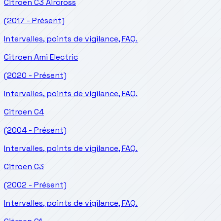
Citroen
C3 Aircross
(2017 - Présent)
Intervalles, points de vigilance, FAQ.
Citroen
Ami Electric
(2020 - Présent)
Intervalles, points de vigilance, FAQ.
Citroen
C4
(2004 - Présent)
Intervalles, points de vigilance, FAQ.
Citroen
C3
(2002 - Présent)
Intervalles, points de vigilance, FAQ.