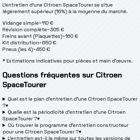
L'entretien d'une Citroen SpaceTourer se situe
légèrement supérieur (16%) à la moyenne du marché.
Vidange simple
~
110
€
Révision complète
~
305
€
Freins avant (Plaquettes)
~
160
€
Kit distribution
~
650
€
Pneus (les 4)
~
450
€
* Estimations indicatives pour pièces et main d'œuvre.
Questions fréquentes sur Citroen
SpaceTourer
Quel est le plan d’entretien d’une Citroen SpaceTourer
?
▾
Quelle est la périodicité d’entretien d’une Citroen
SpaceTourer ?
▾
Où trouver le programme d’entretien constructeur
pour une Citroen SpaceTourer ?
▾
L'entretien est-il le même sur toutes les versions de