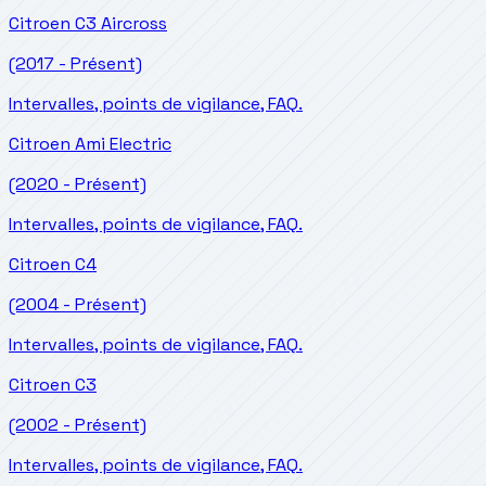
Citroen
C3 Aircross
(2017 - Présent)
Intervalles, points de vigilance, FAQ.
Citroen
Ami Electric
(2020 - Présent)
Intervalles, points de vigilance, FAQ.
Citroen
C4
(2004 - Présent)
Intervalles, points de vigilance, FAQ.
Citroen
C3
(2002 - Présent)
Intervalles, points de vigilance, FAQ.