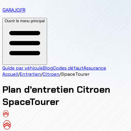
GARAJO
.FR
Ouvrir le menu principal
Guide par véhicule
Blog
Codes défaut
Assurance
Accueil
/
Entretien
/
Citroen
/
SpaceTourer
Plan d’entretien
Citroen
SpaceTourer