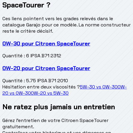
SpaceTourer ?
Ces liens pointent vers les grades relevés dans le
catalogue Garajo pour ce modèle. La norme constructeur
reste le critère décisif.
0W-30
pour
Citroen SpaceTourer
Quantité
:
6 l
PSA B71 2312
0W-20
pour
Citroen SpaceTourer
Quantité
:
5.75 l
PSA B71 2010
Hésitation entre deux viscosités ?
5W-30
vs
0W-30
0W-
20
vs
0W-30
0W-20
vs
5W-30
Ne ratez plus jamais un entretien
Gérez l'entretien de votre Citroen SpaceTourer
gratuitement.
Centralisez votre historique et vos dépenses en