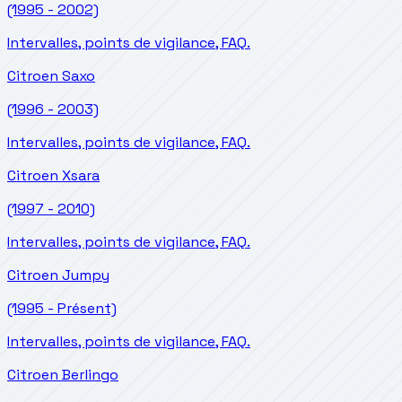
(1995 - 2002)
Intervalles, points de vigilance, FAQ.
Citroen
Saxo
(1996 - 2003)
Intervalles, points de vigilance, FAQ.
Citroen
Xsara
(1997 - 2010)
Intervalles, points de vigilance, FAQ.
Citroen
Jumpy
(1995 - Présent)
Intervalles, points de vigilance, FAQ.
Citroen
Berlingo