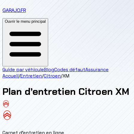
GARAJO
.FR
Ouvrir le menu principal
Guide par véhicule
Blog
Codes défaut
Assurance
Accueil
/
Entretien
/
Citroen
/
XM
Plan d’entretien
Citroen
XM
Carnet d'entretien en ligne