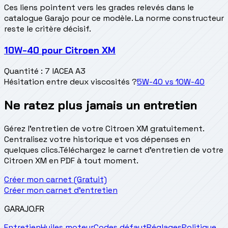
Ces liens pointent vers les grades relevés dans le
catalogue Garajo pour ce modèle. La norme constructeur
reste le critère décisif.
10W-40
pour
Citroen XM
Quantité
:
7 l
ACEA A3
Hésitation entre deux viscosités ?
5W-40
vs
10W-40
Ne ratez plus jamais un entretien
Gérez l'entretien de votre Citroen XM gratuitement.
Centralisez votre historique et vos dépenses en
quelques clics.
Téléchargez le carnet d'entretien de votre
Citroen XM en PDF à tout moment.
Créer mon carnet (Gratuit)
Créer mon carnet d'entretien
GARAJO
.FR
Entretien
Huiles moteur
Codes défaut
Réglages
Politique