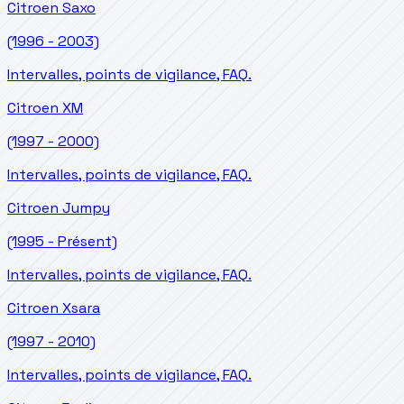
Citroen
Saxo
(1996 - 2003)
Intervalles, points de vigilance, FAQ.
Citroen
XM
(1997 - 2000)
Intervalles, points de vigilance, FAQ.
Citroen
Jumpy
(1995 - Présent)
Intervalles, points de vigilance, FAQ.
Citroen
Xsara
(1997 - 2010)
Intervalles, points de vigilance, FAQ.