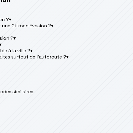
ion ?
▾
 une Citroen Evasion ?
▾
sion ?
▾
▾
e à la ville ?
▾
aites surtout de l'autoroute ?
▾
des similaires.