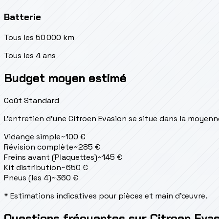
Batterie
Tous les 50 000 km
Tous les 4 ans
Budget moyen estimé
Coût Standard
L'entretien d'une Citroen Evasion se situe
dans la moyenn
Vidange simple
~
100
€
Révision complète
~
285
€
Freins avant (Plaquettes)
~
145
€
Kit distribution
~
650
€
Pneus (les 4)
~
360
€
* Estimations indicatives pour pièces et main d'œuvre.
Questions fréquentes sur Citroen Evas