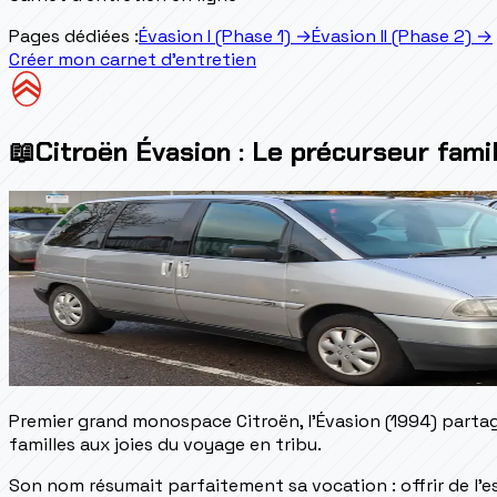
Pages dédiées :
Évasion I (Phase 1)
→
Évasion II (Phase 2)
→
Créer mon carnet d'entretien
📖
Citroën Évasion : Le précurseur famil
Premier grand monospace Citroën, l'Évasion (1994) partagea
familles aux joies du voyage en tribu.
Son nom résumait parfaitement sa vocation : offrir de l'esp