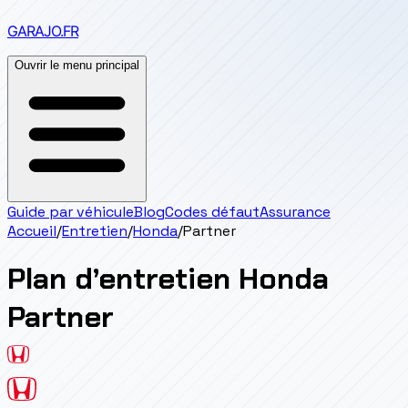
GARAJO
.FR
Ouvrir le menu principal
Guide par véhicule
Blog
Codes défaut
Assurance
Accueil
/
Entretien
/
Honda
/
Partner
Plan d’entretien
Honda
Partner