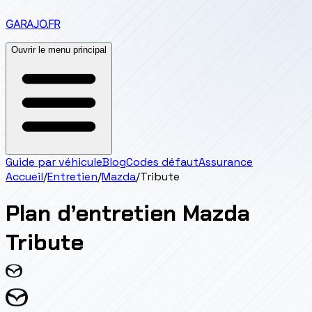
GARAJO
.FR
Ouvrir le menu principal
Guide par véhicule
Blog
Codes défaut
Assurance
Accueil
/
Entretien
/
Mazda
/
Tribute
Plan d’entretien
Mazda
Tribute