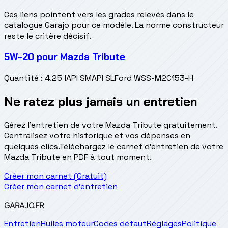
Ces liens pointent vers les grades relevés dans le
catalogue Garajo pour ce modèle. La norme constructeur
reste le critère décisif.
5W-20
pour
Mazda Tribute
Quantité
:
4.25 l
API SM
API SL
Ford WSS-M2C153-H
Ne ratez plus jamais un entretien
Gérez l'entretien de votre Mazda Tribute gratuitement.
Centralisez votre historique et vos dépenses en
quelques clics.
Téléchargez le carnet d'entretien de votre
Mazda Tribute en PDF à tout moment.
Créer mon carnet (Gratuit)
Créer mon carnet d'entretien
GARAJO
.FR
Entretien
Huiles moteur
Codes défaut
Réglages
Politique