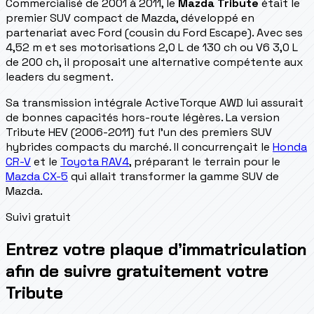
Commercialisé de 2001 à 2011, le
Mazda Tribute
était le
premier SUV compact de Mazda, développé en
partenariat avec Ford (cousin du Ford Escape). Avec ses
4,52 m et ses motorisations 2,0 L de 130 ch ou V6 3,0 L
de 200 ch, il proposait une alternative compétente aux
leaders du segment.
Sa transmission intégrale ActiveTorque AWD lui assurait
de bonnes capacités hors-route légères. La version
Tribute HEV (2006-2011) fut l'un des premiers SUV
hybrides compacts du marché. Il concurrençait le
Honda
CR-V
et le
Toyota RAV4
, préparant le terrain pour le
Mazda CX-5
qui allait transformer la gamme SUV de
Mazda.
Suivi gratuit
Entrez votre plaque d’immatriculation
afin de suivre gratuitement votre
Tribute