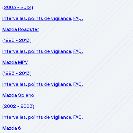
(2003 - 2012)
Intervalles, points de vigilance, FAQ.
Mazda
Roadster
(1998 - 2015)
Intervalles, points de vigilance, FAQ.
Mazda
MPV
(1996 - 2016)
Intervalles, points de vigilance, FAQ.
Mazda
Spiano
(2002 - 2008)
Intervalles, points de vigilance, FAQ.
Mazda
6