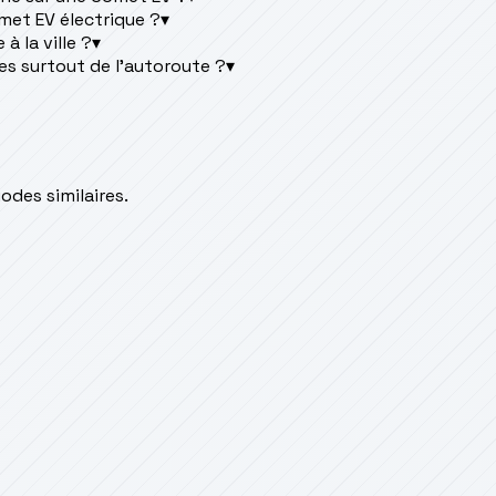
omet EV électrique ?
▾
 la ville ?
▾
es surtout de l'autoroute ?
▾
des similaires.