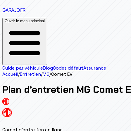
GARAJO
.FR
Ouvrir le menu principal
Guide par véhicule
Blog
Codes défaut
Assurance
Accueil
/
Entretien
/
MG
/
Comet EV
Plan d’entretien
MG
Comet 
Carnet d'entretien en ligne