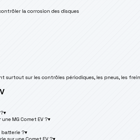
contrôler la corrosion des disques
surtout sur les contrôles périodiques, les pneus, les freins 
EV
 ?
▾
r une MG Comet EV ?
▾
 batterie ?
▾
rie sur une Comet EV ?
▾