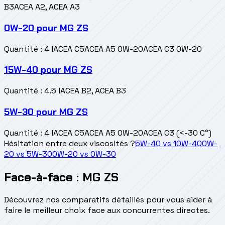
B3
ACEA A2, ACEA A3
0W-20
pour
MG ZS
Quantité
:
4 l
ACEA C5
ACEA A5 0W-20
ACEA C3 0W-20
15W-40
pour
MG ZS
Quantité
:
4.5 l
ACEA B2, ACEA B3
5W-30
pour
MG ZS
Quantité
:
4 l
ACEA C5
ACEA A5 0W-20
ACEA C3 (<-30 C°)
Hésitation entre deux viscosités ?
5W-40
vs
10W-40
0W-
20
vs
5W-30
0W-20
vs
0W-30
Face-à-face : MG ZS
Découvrez nos comparatifs détaillés pour vous aider à
faire le meilleur choix face aux concurrentes directes.