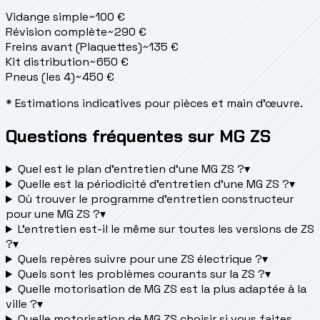
Vidange simple
~
100
€
Révision complète
~
290
€
Freins avant (Plaquettes)
~
135
€
Kit distribution
~
650
€
Pneus (les 4)
~
450
€
* Estimations indicatives pour pièces et main d'œuvre.
Questions fréquentes sur MG ZS
Quel est le plan d’entretien d’une MG ZS ?
▾
Quelle est la périodicité d’entretien d’une MG ZS ?
▾
Où trouver le programme d’entretien constructeur
pour une MG ZS ?
▾
L'entretien est-il le même sur toutes les versions de ZS
?
▾
Quels repères suivre pour une ZS électrique ?
▾
Quels sont les problèmes courants sur la ZS ?
▾
Quelle motorisation de MG ZS est la plus adaptée à la
ville ?
▾
Quelle motorisation de MG ZS choisir si vous faites