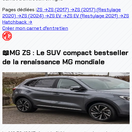
Pages dédiées :
ZS
→
ZS (2017)
→
ZS (2017) (Restylage
2020)
→
ZS (2024)
→
ZS EV
→
ZS EV (Restylage 2021)
→
ZS
Hatchback
→
Créer mon carnet d'entretien
📖
MG ZS : Le SUV compact bestseller
de la renaissance MG mondiale