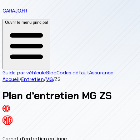
GARAJO
.FR
Ouvrir le menu principal
Guide par véhicule
Blog
Codes défaut
Assurance
Accueil
/
Entretien
/
MG
/
ZS
Plan d’entretien
MG
ZS
Carnet d'entretien en ligne