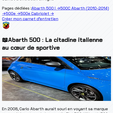
Pages dédiées :
Abarth 500 I
→
500C Abarth (2010-2014)
→
500e
→
500e Cabriolet
→
Créer mon carnet d'entretien
📖
Abarth 500 : La citadine italienne
au cœur de sportive
En 2008, Carlo Abarth aurait souri en voyant sa marque