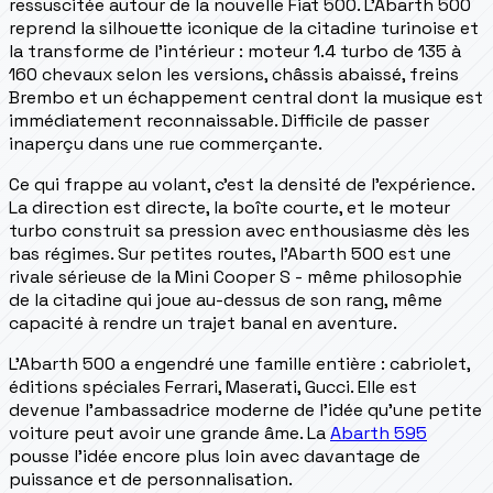
ressuscitée autour de la nouvelle Fiat 500. L'Abarth 500
reprend la silhouette iconique de la citadine turinoise et
la transforme de l'intérieur : moteur 1.4 turbo de 135 à
160 chevaux selon les versions, châssis abaissé, freins
Brembo et un échappement central dont la musique est
immédiatement reconnaissable. Difficile de passer
inaperçu dans une rue commerçante.
Ce qui frappe au volant, c'est la densité de l'expérience.
La direction est directe, la boîte courte, et le moteur
turbo construit sa pression avec enthousiasme dès les
bas régimes. Sur petites routes, l'Abarth 500 est une
rivale sérieuse de la Mini Cooper S - même philosophie
de la citadine qui joue au-dessus de son rang, même
capacité à rendre un trajet banal en aventure.
L'Abarth 500 a engendré une famille entière : cabriolet,
éditions spéciales Ferrari, Maserati, Gucci. Elle est
devenue l'ambassadrice moderne de l'idée qu'une petite
voiture peut avoir une grande âme. La
Abarth 595
pousse l'idée encore plus loin avec davantage de
puissance et de personnalisation.