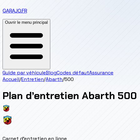
GARAJO
.FR
Ouvrir le menu principal
Guide par véhicule
Blog
Codes défaut
Assurance
Accueil
/
Entretien
/
Abarth
/
500
Plan d’entretien
Abarth
500
Carnet d'entretien en ligne