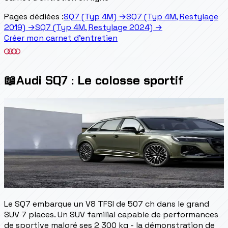
Pages dédiées :
SQ7 (Typ 4M)
→
SQ7 (Typ 4M, Restylage
2019)
→
SQ7 (Typ 4M, Restylage 2024)
→
Créer mon carnet d'entretien
📖
Audi SQ7 : Le colosse sportif
Le SQ7 embarque un V8 TFSI de 507 ch dans le grand
SUV 7 places. Un SUV familial capable de performances
de sportive malgré ses 2 300 kg - la démonstration de