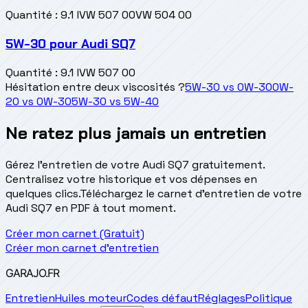
Quantité
:
9.1 l
VW 507 00
VW 504 00
5W-30
pour
Audi SQ7
Quantité
:
9.1 l
VW 507 00
Hésitation entre deux viscosités ?
5W-30
vs
0W-30
0W-
20
vs
0W-30
5W-30
vs
5W-40
Ne ratez plus jamais un entretien
Gérez l'entretien de votre Audi SQ7 gratuitement.
Centralisez votre historique et vos dépenses en
quelques clics.
Téléchargez le carnet d'entretien de votre
Audi SQ7 en PDF à tout moment.
Créer mon carnet (Gratuit)
Créer mon carnet d'entretien
GARAJO
.FR
Entretien
Huiles moteur
Codes défaut
Réglages
Politique