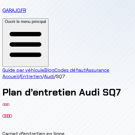
GARAJO
.FR
Ouvrir le menu principal
Guide par véhicule
Blog
Codes défaut
Assurance
Accueil
/
Entretien
/
Audi
/
SQ7
Plan d’entretien
Audi
SQ7
Carnet d'entretien en ligne