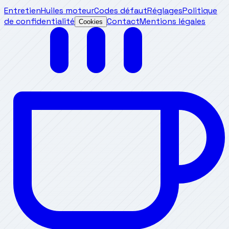
Entretien
Huiles moteur
Codes défaut
Réglages
Politique
de confidentialité
Contact
Mentions légales
Cookies