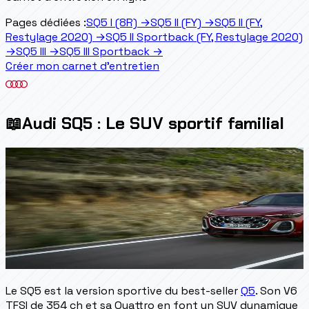
Pages dédiées :
SQ5 I (8R)
→
SQ5 II (FY)
→
SQ5 II (FY,
Restylage 2020)
→
SQ5 II Sportback (FY, Restylage 2020)
→
SQ5 III
→
SQ5 III Sportback
→
Créer mon carnet d'entretien
📖
Audi SQ5 : Le SUV sportif familial
Le SQ5 est la version sportive du best-seller
Q5
. Son V6
TFSI de 354 ch et sa Quattro en font un SUV dynamique