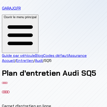
GARAJO
.FR
Ouvrir le menu principal
Guide par véhicule
Blog
Codes défaut
Assurance
Accueil
/
Entretien
/
Audi
/
SQ5
Plan d’entretien
Audi
SQ5
Carnet d'entretien en ligne