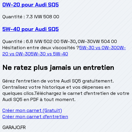
0W-20
pour
Audi SQ5
Quantité
:
7.3 l
VW 508 00
5W-40
pour
Audi SQ5
Quantité
:
6.8 l
VW 502 00 5W-30, 0W-30
VW 504 00
Hésitation entre deux viscosités ?
5W-30
vs
0W-30
0W-
20
vs
0W-30
5W-30
vs
5W-40
Ne ratez plus jamais un entretien
Gérez l'entretien de votre Audi SQ5 gratuitement.
Centralisez votre historique et vos dépenses en
quelques clics.
Téléchargez le carnet d'entretien de votre
Audi SQ5 en PDF à tout moment.
Créer mon carnet (Gratuit)
Créer mon carnet d'entretien
GARAJO
.FR