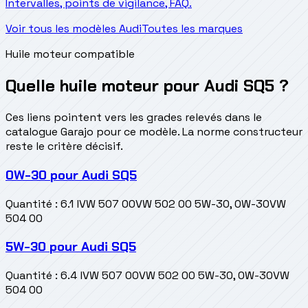
Intervalles, points de vigilance, FAQ.
Voir tous les modèles Audi
Toutes les marques
Huile moteur compatible
Quelle huile moteur pour Audi SQ5 ?
Ces liens pointent vers les grades relevés dans le
catalogue Garajo pour ce modèle. La norme constructeur
reste le critère décisif.
0W-30
pour
Audi SQ5
Quantité
:
6.1 l
VW 507 00
VW 502 00 5W-30, 0W-30
VW
504 00
5W-30
pour
Audi SQ5
Quantité
:
6.4 l
VW 507 00
VW 502 00 5W-30, 0W-30
VW
504 00