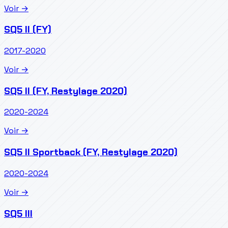
Voir →
SQ5 II (FY)
2017-2020
Voir →
SQ5 II (FY, Restylage 2020)
2020-2024
Voir →
SQ5 II Sportback (FY, Restylage 2020)
2020-2024
Voir →
SQ5 III