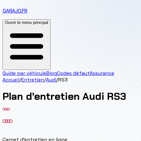
GARAJO
.FR
Ouvrir le menu principal
Guide par véhicule
Blog
Codes défaut
Assurance
Accueil
/
Entretien
/
Audi
/
RS3
Plan d’entretien
Audi
RS3
Carnet d'entretien en ligne