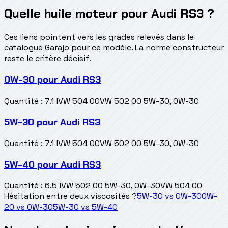
Quelle huile moteur pour Audi RS3 ?
Ces liens pointent vers les grades relevés dans le
catalogue Garajo pour ce modèle. La norme constructeur
reste le critère décisif.
0W-30
pour
Audi RS3
Quantité
:
7.1 l
VW 504 00
VW 502 00 5W-30, 0W-30
5W-30
pour
Audi RS3
Quantité
:
7.1 l
VW 504 00
VW 502 00 5W-30, 0W-30
5W-40
pour
Audi RS3
Quantité
:
6.5 l
VW 502 00 5W-30, 0W-30
VW 504 00
Hésitation entre deux viscosités ?
5W-30
vs
0W-30
0W-
20
vs
0W-30
5W-30
vs
5W-40