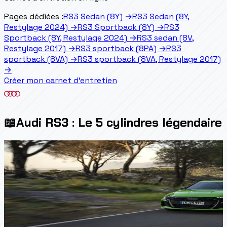
Pages dédiées :
RS3 Sedan (8Y)
→
RS3 Sedan (8Y,
Restylage 2024)
→
RS3 Sportback (8Y)
→
RS3
Sportback (8Y, Restylage 2024)
→
RS3 sedan (8V,
Restylage 2017)
→
RS3 sportback (8PA)
→
RS3
sportback (8VA)
→
RS3 sportback (8VA, Restylage 2017)
→
Créer mon carnet d'entretien
📖
Audi RS3 : Le 5 cylindres légendaire