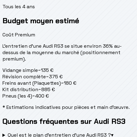
Tous les 4 ans
Budget moyen estimé
Coût Premium
L'entretien d'une Audi RS3 se situe
environ 36% au-
dessus de la moyenne du marché (positionnement
premium).
Vidange simple
~
135
€
Révision complète
~
375
€
Freins avant (Plaquettes)
~
180
€
Kit distribution
~
885
€
Pneus (les 4)
~
400
€
* Estimations indicatives pour pièces et main d'œuvre.
Questions fréquentes sur Audi RS3
Quel est le plan d’entretien d’une Audi RS3 ?
▾