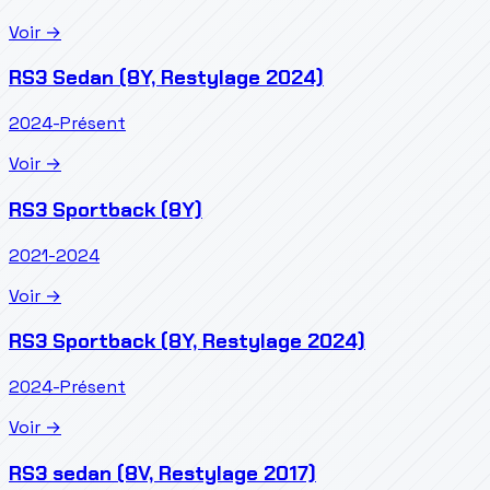
Voir →
RS3 Sedan (8Y, Restylage 2024)
2024-Présent
Voir →
RS3 Sportback (8Y)
2021-2024
Voir →
RS3 Sportback (8Y, Restylage 2024)
2024-Présent
Voir →
RS3 sedan (8V, Restylage 2017)