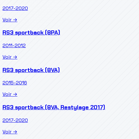
2017-2020
Voir →
RS3 sportback (8PA)
2011-2012
Voir →
RS3 sportback (8VA)
2015-2016
Voir →
RS3 sportback (8VA, Restylage 2017)
2017-2020
Voir →