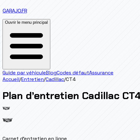
GARAJO
.FR
Ouvrir le menu principal
Guide par véhicule
Blog
Codes défaut
Assurance
Accueil
/
Entretien
/
Cadillac
/
CT4
Plan d’entretien
Cadillac
CT
Carnet d'entretien en ligne