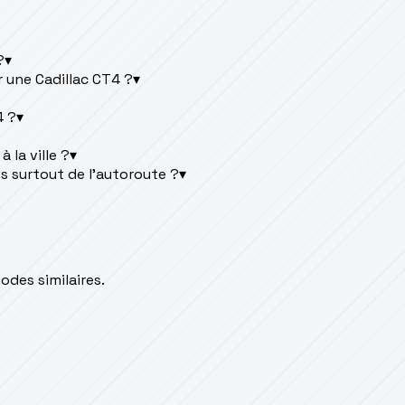
?
▾
 une Cadillac CT4 ?
▾
4 ?
▾
 la ville ?
▾
es surtout de l'autoroute ?
▾
des similaires.