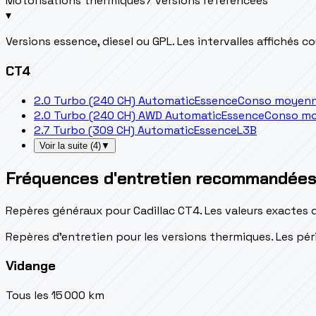
Motorisations thermiques
7 versions référencées
▾
Versions essence, diesel ou GPL. Les intervalles affichés 
CT4
2.0 Turbo (240 CH) Automatic
Essence
Conso moyenne
2.0 Turbo (240 CH) AWD Automatic
Essence
Conso mo
2.7 Turbo (309 CH) Automatic
Essence
L3B
Voir la suite
(
4
)
▼
Fréquences d'entretien recommandée
Repères généraux pour Cadillac CT4. Les valeurs exactes 
Repères d’entretien pour les versions thermiques. Les péri
Vidange
Tous les 15 000 km