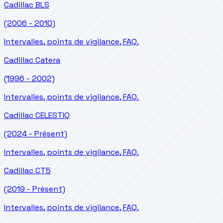
Cadillac
BLS
(2006 - 2010)
Intervalles, points de vigilance, FAQ.
Cadillac
Catera
(1996 - 2002)
Intervalles, points de vigilance, FAQ.
Cadillac
CELESTIQ
(2024 - Présent)
Intervalles, points de vigilance, FAQ.
Cadillac
CT5
(2019 - Présent)
Intervalles, points de vigilance, FAQ.