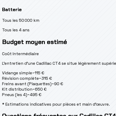
Batterie
Tous les 50 000 km
Tous les 4 ans
Budget moyen estimé
Coût Intermédiaire
L'entretien d'une Cadillac CT4 se situe
légèrement supérie
Vidange simple
~
115
€
Révision complète
~
315
€
Freins avant (Plaquettes)
~
90
€
Kit distribution
~
650
€
Pneus (les 4)
~
495
€
* Estimations indicatives pour pièces et main d'œuvre.
Questions fréquentes sur Cadillac CT4