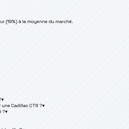
ur (19%) à la moyenne du marché.
?
▾
 une Cadillac CT6 ?
▾
6 ?
▾