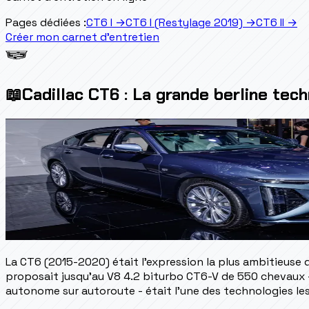
Pages dédiées :
CT6 I
→
CT6 I (Restylage 2019)
→
CT6 II
→
Créer mon carnet d'entretien
📖
Cadillac CT6 : La grande berline tec
La CT6 (2015-2020) était l'expression la plus ambitieuse de
proposait jusqu'au V8 4.2 biturbo CT6-V de 550 chevaux -
autonome sur autoroute - était l'une des technologies le