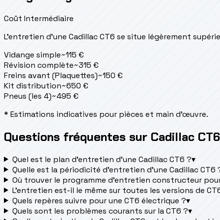
Coût Intermédiaire
L'entretien d'une Cadillac CT6 se situe
légèrement supérie
Vidange simple
~
115
€
Révision complète
~
315
€
Freins avant (Plaquettes)
~
150
€
Kit distribution
~
650
€
Pneus (les 4)
~
495
€
* Estimations indicatives pour pièces et main d'œuvre.
Questions fréquentes sur Cadillac CT6
Quel est le plan d’entretien d’une Cadillac CT6 ?
▾
Quelle est la périodicité d’entretien d’une Cadillac CT6 
Où trouver le programme d’entretien constructeur pour
L'entretien est-il le même sur toutes les versions de CT
Quels repères suivre pour une CT6 électrique ?
▾
Quels sont les problèmes courants sur la CT6 ?
▾