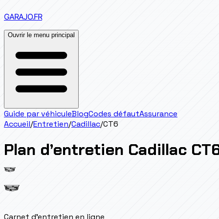
GARAJO
.FR
Ouvrir le menu principal
Guide par véhicule
Blog
Codes défaut
Assurance
Accueil
/
Entretien
/
Cadillac
/
CT6
Plan d’entretien
Cadillac
CT
Carnet d'entretien en ligne