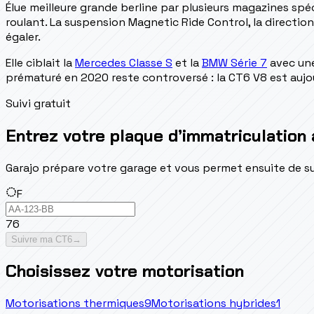
Élue meilleure grande berline par plusieurs magazines spéc
roulant. La suspension Magnetic Ride Control, la direction 
égaler.
Elle ciblait la
Mercedes Classe S
et la
BMW Série 7
avec une
prématuré en 2020 reste controversé : la CT6 V8 est aujou
Suivi gratuit
Entrez votre plaque d’immatriculation 
Garajo prépare votre garage et vous permet ensuite de suivr
F
76
Suivre ma CT6
→
Choisissez votre motorisation
Motorisations thermiques
9
Motorisations hybrides
1