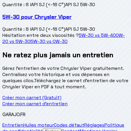
Quantité
:
8 l
API SJ (<-18 C°)
API SJ 5W-30
5W-30
pour
Chrysler Viper
Quantité
:
8 l
API SJ (<-18 C°)
API SJ 5W-30
Hésitation entre deux viscosités ?
5W-30
vs
5W-40
0W-
20
vs
5W-30
5W-30
vs
0W-30
Ne ratez plus jamais un entretien
Gérez l'entretien de votre Chrysler Viper gratuitement.
Centralisez votre historique et vos dépenses en
quelques clics.
Téléchargez le carnet d'entretien de votre
Chrysler Viper en PDF à tout moment.
Créer mon carnet (Gratuit)
Créer mon carnet d'entretien
GARAJO
.FR
Entretien
Huiles moteur
Codes défaut
Réglages
Politique