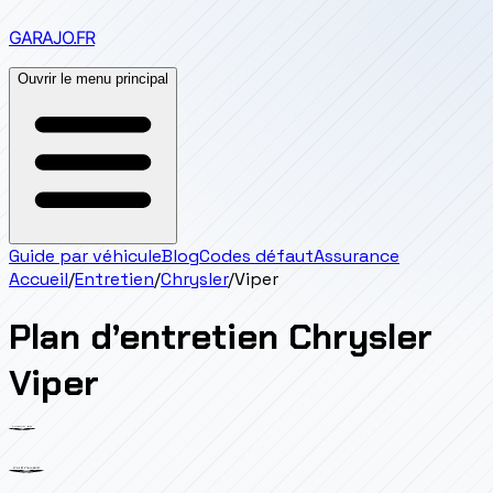
GARAJO
.FR
Ouvrir le menu principal
Guide par véhicule
Blog
Codes défaut
Assurance
Accueil
/
Entretien
/
Chrysler
/
Viper
Plan d’entretien
Chrysler
Viper