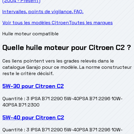
(2004 - Présent)
Intervalles, points de vigilance, FAQ.
Voir tous les modèles Citroen
Toutes les marques
Huile moteur compatible
Quelle huile moteur pour Citroen C2 ?
Ces liens pointent vers les grades relevés dans le
catalogue Garajo pour ce modèle. La norme constructeur
reste le critère décisif.
5W-30
pour
Citroen C2
Quantité
:
3 l
PSA B71 2290 5W-40
PSA B71 2296 10W-
40
PSA B71 2300
5W-40
pour
Citroen C2
Quantité
:
3 l
PSA B71 2290 5W-40
PSA B71 2296 10W-