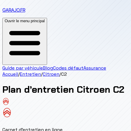
GARAJO
.FR
Ouvrir le menu principal
Guide par véhicule
Blog
Codes défaut
Assurance
Accueil
/
Entretien
/
Citroen
/
C2
Plan d’entretien
Citroen
C2
Carnet d'entretien en ligne