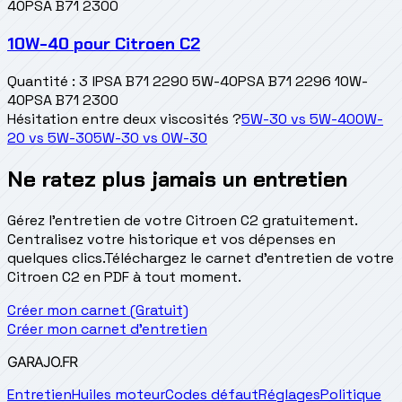
40
PSA B71 2300
10W-40
pour
Citroen C2
Quantité
:
3 l
PSA B71 2290 5W-40
PSA B71 2296 10W-
40
PSA B71 2300
Hésitation entre deux viscosités ?
5W-30
vs
5W-40
0W-
20
vs
5W-30
5W-30
vs
0W-30
Ne ratez plus jamais un entretien
Gérez l'entretien de votre Citroen C2 gratuitement.
Centralisez votre historique et vos dépenses en
quelques clics.
Téléchargez le carnet d'entretien de votre
Citroen C2 en PDF à tout moment.
Créer mon carnet (Gratuit)
Créer mon carnet d'entretien
GARAJO
.FR
Entretien
Huiles moteur
Codes défaut
Réglages
Politique