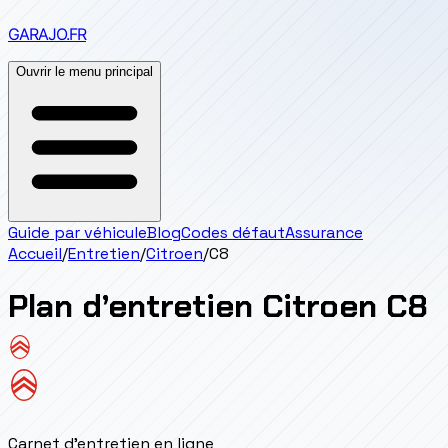
GARAJO
.FR
Ouvrir le menu principal
Guide par véhicule
Blog
Codes défaut
Assurance
Accueil
/
Entretien
/
Citroen
/
C8
Plan d’entretien
Citroen
C8
Carnet d'entretien en ligne