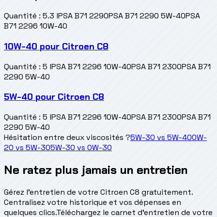
Quantité
:
5.3 l
PSA B71 2290
PSA B71 2290 5W-40
PSA
B71 2296 10W-40
10W-40
pour
Citroen C8
Quantité
:
5 l
PSA B71 2296 10W-40
PSA B71 2300
PSA B71
2290 5W-40
5W-40
pour
Citroen C8
Quantité
:
5 l
PSA B71 2296 10W-40
PSA B71 2300
PSA B71
2290 5W-40
Hésitation entre deux viscosités ?
5W-30
vs
5W-40
0W-
20
vs
5W-30
5W-30
vs
0W-30
Ne ratez plus jamais un entretien
Gérez l'entretien de votre Citroen C8 gratuitement.
Centralisez votre historique et vos dépenses en
quelques clics.
Téléchargez le carnet d'entretien de votre