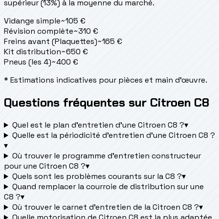
supérieur (13%) à la moyenne du marché.
Vidange simple
~
105
€
Révision complète
~
310
€
Freins avant (Plaquettes)
~
165
€
Kit distribution
~
650
€
Pneus (les 4)
~
400
€
* Estimations indicatives pour pièces et main d'œuvre.
Questions fréquentes sur Citroen C8
Quel est le plan d’entretien d’une Citroen C8 ?
▾
Quelle est la périodicité d’entretien d’une Citroen C8 ?
▾
Où trouver le programme d’entretien constructeur
pour une Citroen C8 ?
▾
Quels sont les problèmes courants sur la C8 ?
▾
Quand remplacer la courroie de distribution sur une
C8 ?
▾
Où trouver le carnet d'entretien de la Citroen C8 ?
▾
Quelle motorisation de Citroen C8 est la plus adaptée