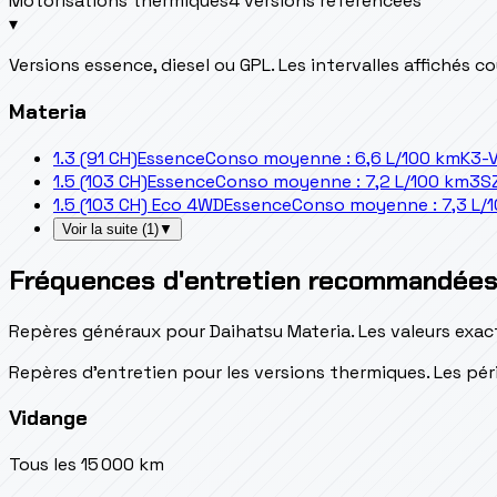
Motorisations thermiques
4 versions référencées
▾
Versions essence, diesel ou GPL. Les intervalles affichés 
Materia
1.3 (91 CH)
Essence
Conso moyenne : 6,6 L/100 km
K3-
1.5 (103 CH)
Essence
Conso moyenne : 7,2 L/100 km
3S
1.5 (103 CH) Eco 4WD
Essence
Conso moyenne : 7,3 L/
Voir la suite
(
1
)
▼
Fréquences d'entretien recommandée
Repères généraux pour Daihatsu Materia. Les valeurs exac
Repères d’entretien pour les versions thermiques. Les péri
Vidange
Tous les 15 000 km