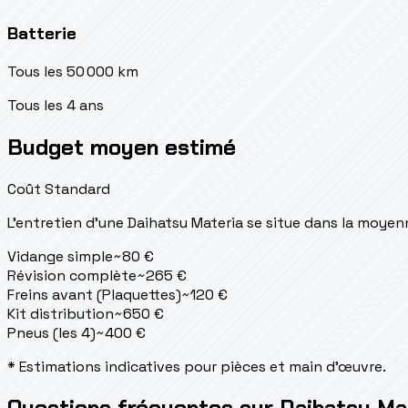
Batterie
Tous les 50 000 km
Tous les 4 ans
Budget moyen estimé
Coût Standard
L'entretien d'une Daihatsu Materia se situe
dans la moyen
Vidange simple
~
80
€
Révision complète
~
265
€
Freins avant (Plaquettes)
~
120
€
Kit distribution
~
650
€
Pneus (les 4)
~
400
€
* Estimations indicatives pour pièces et main d'œuvre.
Questions fréquentes sur Daihatsu Ma