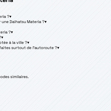
eria ?
▾
 une Daihatsu Materia ?
▾
eria ?
▾
?
▾
ée à la ville ?
▾
faites surtout de l'autoroute ?
▾
des similaires.