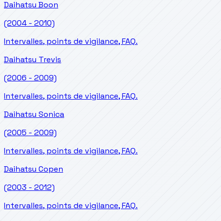
Daihatsu
Boon
(2004 - 2010)
Intervalles, points de vigilance, FAQ.
Daihatsu
Trevis
(2006 - 2009)
Intervalles, points de vigilance, FAQ.
Daihatsu
Sonica
(2005 - 2009)
Intervalles, points de vigilance, FAQ.
Daihatsu
Copen
(2003 - 2012)
Intervalles, points de vigilance, FAQ.