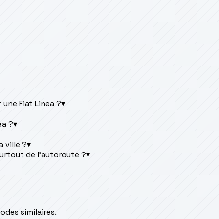
une Fiat Linea ?
▾
ea ?
▾
 ville ?
▾
surtout de l'autoroute ?
▾
des similaires.