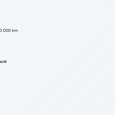
00 000 km
radé