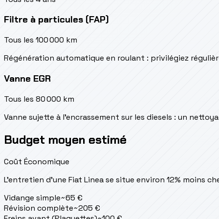
Filtre à particules (FAP)
Tous les 100 000 km
Régénération automatique en roulant : privilégiez réguliè
Vanne EGR
Tous les 80 000 km
Vanne sujette à l'encrassement sur les diesels : un netto
Budget moyen estimé
Coût Économique
L'entretien d'une Fiat Linea se situe
environ 12% moins ch
Vidange simple
~
65
€
Révision complète
~
205
€
Freins avant (Plaquettes)
~
100
€