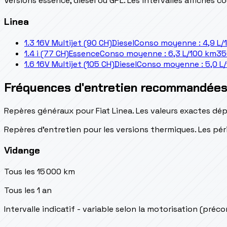
Versions essence, diesel ou GPL. Les intervalles affichés 
Linea
1.3 16V Multijet (90 CH)
Diesel
Conso moyenne : 4,9 L/
1.4 i (77 CH)
Essence
Conso moyenne : 6,3 L/100 km
35
1.6 16V Multijet (105 CH)
Diesel
Conso moyenne : 5,0 L
Fréquences d'entretien recommandée
Repères généraux pour Fiat Linea. Les valeurs exactes dé
Repères d’entretien pour les versions thermiques. Les péri
Vidange
Tous les 15 000 km
Tous les 1 an
Intervalle indicatif - variable selon la motorisation (préc