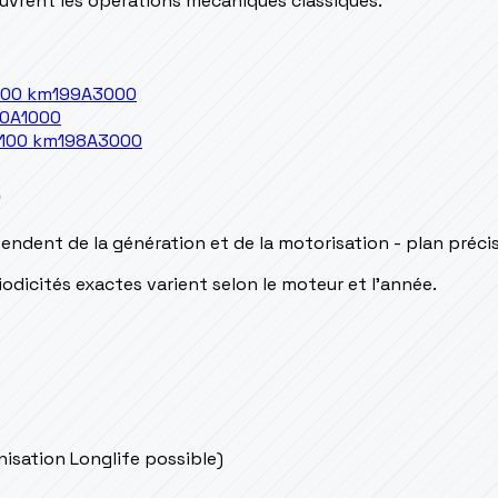
couvrent les opérations mécaniques classiques.
100 km
199A3000
0A1000
/100 km
198A3000
s
pendent de la génération et de la motorisation - plan préc
odicités exactes varient selon le moteur et l’année.
onisation Longlife possible)