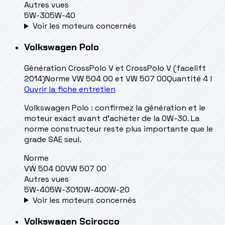
Autres vues
5W-30
5W-40
Voir les moteurs concernés
Volkswagen
Polo
Génération
CrossPolo V et CrossPolo V (facelift
2014)
Norme
VW 504 00 et VW 507 00
Quantité
4 l
Ouvrir la fiche entretien
Volkswagen Polo : confirmez la génération et le
moteur exact avant d’acheter de la 0W-30. La
norme constructeur reste plus importante que le
grade SAE seul.
Norme
VW 504 00
VW 507 00
Autres vues
5W-40
5W-30
10W-40
0W-20
Voir les moteurs concernés
Volkswagen
Scirocco