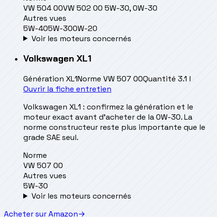
VW 504 00
VW 502 00 5W-30, 0W-30
Autres vues
5W-40
5W-30
0W-20
Voir les moteurs concernés
Volkswagen
XL1
Génération
XL1
Norme
VW 507 00
Quantité
3.1 l
Ouvrir la fiche entretien
Volkswagen XL1 : confirmez la génération et le
moteur exact avant d’acheter de la 0W-30. La
norme constructeur reste plus importante que le
grade SAE seul.
Norme
VW 507 00
Autres vues
5W-30
Voir les moteurs concernés
Acheter sur Amazon
→