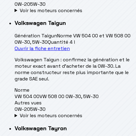
0W-20
5W-30
Voir les moteurs concernés
Volkswagen
Taigun
Génération
Taigun
Norme
VW 504 00 et VW 508 00
0W-30, 5W-30
Quantité
4 l
Ouvrir la fiche entretien
Volkswagen Taigun : confirmez la génération et le
moteur exact avant d’acheter de la 0W-30. La
norme constructeur reste plus importante que le
grade SAE seul.
Norme
VW 504 00
VW 508 00 0W-30, 5W-30
Autres vues
0W-20
5W-30
Voir les moteurs concernés
Volkswagen
Tayron