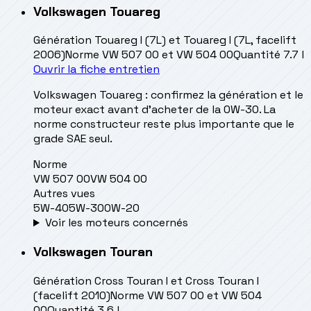
Volkswagen
Touareg
Génération
Touareg I (7L) et Touareg I (7L, facelift
2006)
Norme
VW 507 00 et VW 504 00
Quantité
7.7 l
Ouvrir la fiche entretien
Volkswagen Touareg : confirmez la génération et le
moteur exact avant d’acheter de la 0W-30. La
norme constructeur reste plus importante que le
grade SAE seul.
Norme
VW 507 00
VW 504 00
Autres vues
5W-40
5W-30
0W-20
Voir les moteurs concernés
Volkswagen
Touran
Génération
Cross Touran I et Cross Touran I
(facelift 2010)
Norme
VW 507 00 et VW 504
00
Quantité
3.6 l