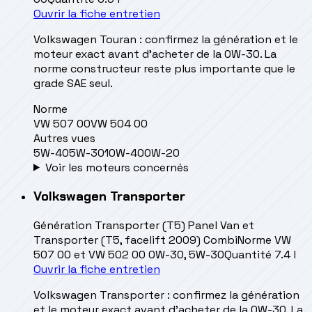
Ouvrir la fiche entretien
Volkswagen Touran : confirmez la génération et le
moteur exact avant d’acheter de la 0W-30. La
norme constructeur reste plus importante que le
grade SAE seul.
Norme
VW 507 00
VW 504 00
Autres vues
5W-40
5W-30
10W-40
0W-20
Voir les moteurs concernés
Volkswagen
Transporter
Génération
Transporter (T5) Panel Van et
Transporter (T5, facelift 2009) Combi
Norme
VW
507 00 et VW 502 00 0W-30, 5W-30
Quantité
7.4 l
Ouvrir la fiche entretien
Volkswagen Transporter : confirmez la génération
et le moteur exact avant d’acheter de la 0W-30. La