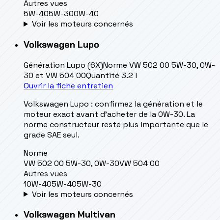
Autres vues
5W-40
5W-30
0W-40
Voir les moteurs concernés
Volkswagen
Lupo
Génération
Lupo (6X)
Norme
VW 502 00 5W-30, 0W-
30 et VW 504 00
Quantité
3.2 l
Ouvrir la fiche entretien
Volkswagen Lupo : confirmez la génération et le
moteur exact avant d’acheter de la 0W-30. La
norme constructeur reste plus importante que le
grade SAE seul.
Norme
VW 502 00 5W-30, 0W-30
VW 504 00
Autres vues
10W-40
5W-40
5W-30
Voir les moteurs concernés
Volkswagen
Multivan