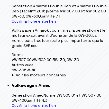
Génération
Amarok I Double Cab et Amarok I Double
Cab (facelift 2016)
Norme
VW 507 00 et VW 502 00
5W-30, 0W-30
Quantité
7 l
Ouvrir la fiche entretien
Volkswagen Amarok : confirmez la génération et le
moteur exact avant d’acheter de la 0W-30. La
norme constructeur reste plus importante que le
grade SAE seul.
Norme
VW 507 00
VW 502 00 5W-30, 0W-30
Autres vues
5W-30
5W-40
Voir les moteurs concernés
Volkswagen
Ameo
Génération
Ameo
Norme
VW 505 01 et VW 507 00
5W-40
Quantité
4.3 l
Ouvrir la fiche entretien