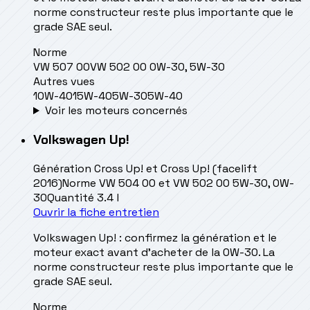
norme constructeur reste plus importante que le
grade SAE seul.
Norme
VW 507 00
VW 502 00 0W-30, 5W-30
Autres vues
10W-40
15W-40
5W-30
5W-40
Voir les moteurs concernés
Volkswagen
Up!
Génération
Cross Up! et Cross Up! (facelift
2016)
Norme
VW 504 00 et VW 502 00 5W-30, 0W-
30
Quantité
3.4 l
Ouvrir la fiche entretien
Volkswagen Up! : confirmez la génération et le
moteur exact avant d’acheter de la 0W-30. La
norme constructeur reste plus importante que le
grade SAE seul.
Norme