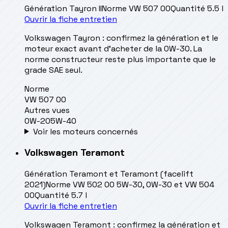
Génération
Tayron II
Norme
VW 507 00
Quantité
5.5 l
Ouvrir la fiche entretien
Volkswagen Tayron : confirmez la génération et le
moteur exact avant d’acheter de la 0W-30. La
norme constructeur reste plus importante que le
grade SAE seul.
Norme
VW 507 00
Autres vues
0W-20
5W-40
Voir les moteurs concernés
Volkswagen
Teramont
Génération
Teramont et Teramont (facelift
2021)
Norme
VW 502 00 5W-30, 0W-30 et VW 504
00
Quantité
5.7 l
Ouvrir la fiche entretien
Volkswagen Teramont : confirmez la génération et