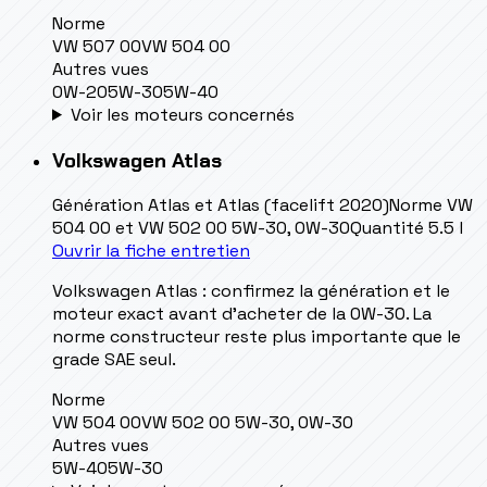
Norme
VW 507 00
VW 504 00
Autres vues
0W-20
5W-30
5W-40
Voir les moteurs concernés
Volkswagen
Atlas
Génération
Atlas et Atlas (facelift 2020)
Norme
VW
504 00 et VW 502 00 5W-30, 0W-30
Quantité
5.5 l
Ouvrir la fiche entretien
Volkswagen Atlas : confirmez la génération et le
moteur exact avant d’acheter de la 0W-30. La
norme constructeur reste plus importante que le
grade SAE seul.
Norme
VW 504 00
VW 502 00 5W-30, 0W-30
Autres vues
5W-40
5W-30