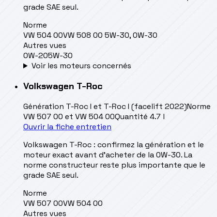
grade SAE seul.
Norme
VW 504 00
VW 508 00 5W-30, 0W-30
Autres vues
0W-20
5W-30
Voir les moteurs concernés
Volkswagen
T-Roc
Génération
T-Roc I et T-Roc I (facelift 2022)
Norme
VW 507 00 et VW 504 00
Quantité
4.7 l
Ouvrir la fiche entretien
Volkswagen T-Roc : confirmez la génération et le
moteur exact avant d’acheter de la 0W-30. La
norme constructeur reste plus importante que le
grade SAE seul.
Norme
VW 507 00
VW 504 00
Autres vues