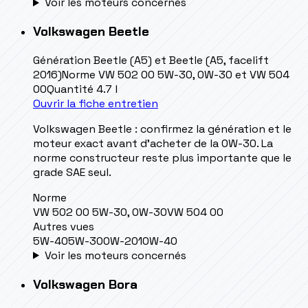
Voir les moteurs concernés
Volkswagen
Beetle
Génération
Beetle (A5) et Beetle (A5, facelift
2016)
Norme
VW 502 00 5W-30, 0W-30 et VW 504
00
Quantité
4.7 l
Ouvrir la fiche entretien
Volkswagen Beetle : confirmez la génération et le
moteur exact avant d’acheter de la 0W-30. La
norme constructeur reste plus importante que le
grade SAE seul.
Norme
VW 502 00 5W-30, 0W-30
VW 504 00
Autres vues
5W-40
5W-30
0W-20
10W-40
Voir les moteurs concernés
Volkswagen
Bora