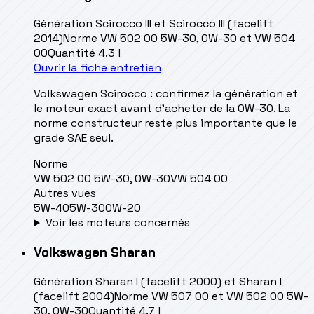
Génération
Scirocco III et Scirocco III (facelift
2014)
Norme
VW 502 00 5W-30, 0W-30 et VW 504
00
Quantité
4.3 l
Ouvrir la fiche entretien
Volkswagen Scirocco : confirmez la génération et
le moteur exact avant d’acheter de la 0W-30. La
norme constructeur reste plus importante que le
grade SAE seul.
Norme
VW 502 00 5W-30, 0W-30
VW 504 00
Autres vues
5W-40
5W-30
0W-20
Voir les moteurs concernés
Volkswagen
Sharan
Génération
Sharan I (facelift 2000) et Sharan I
(facelift 2004)
Norme
VW 507 00 et VW 502 00 5W-
30, 0W-30
Quantité
4.7 l