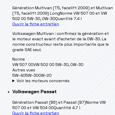
Génération
Multivan (T5, facelift 2009) et Multivan
(T5, facelift 2009) Long
Norme
VW 507 00 et VW
502 00 5W-30, 0W-30
Quantité
7.4 l
Ouvrir la fiche entretien
Volkswagen Multivan : confirmez la génération et
le moteur exact avant d’acheter de la 0W-30. La
norme constructeur reste plus importante que le
grade SAE seul.
Norme
VW 507 00
VW 502 00 5W-30, 0W-30
Autres vues
5W-40
5W-30
0W-20
Voir les moteurs concernés
Volkswagen
Passat
Génération
Passat (B6) et Passat (B7)
Norme
VW
507 00 et VW 504 00
Quantité
4.7 l
Ouvrir la fiche entretien