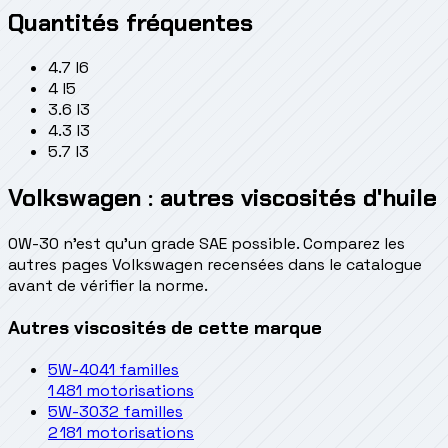
Quantités fréquentes
4.7 l
6
4 l
5
3.6 l
3
4.3 l
3
5.7 l
3
Volkswagen : autres viscosités d'huile
0W-30 n'est qu'un grade SAE possible. Comparez les
autres pages Volkswagen recensées dans le catalogue
avant de vérifier la norme.
Autres viscosités de cette marque
5W-40
41 familles
1 481 motorisations
5W-30
32 familles
2 181 motorisations