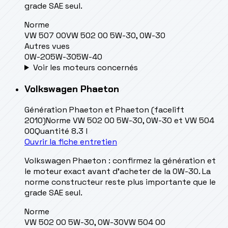
grade SAE seul.
Norme
VW 507 00
VW 502 00 5W-30, 0W-30
Autres vues
0W-20
5W-30
5W-40
Voir les moteurs concernés
Volkswagen
Phaeton
Génération
Phaeton et Phaeton (facelift
2010)
Norme
VW 502 00 5W-30, 0W-30 et VW 504
00
Quantité
8.3 l
Ouvrir la fiche entretien
Volkswagen Phaeton : confirmez la génération et
le moteur exact avant d’acheter de la 0W-30. La
norme constructeur reste plus importante que le
grade SAE seul.
Norme
VW 502 00 5W-30, 0W-30
VW 504 00