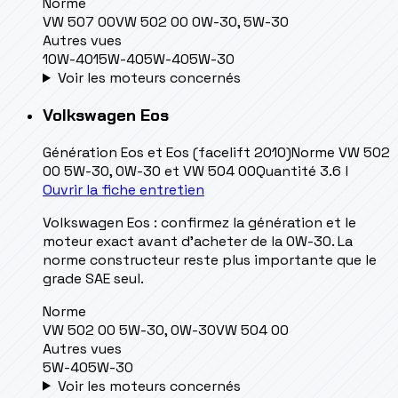
Norme
VW 507 00
VW 502 00 0W-30, 5W-30
Autres vues
10W-40
15W-40
5W-40
5W-30
Voir les moteurs concernés
Volkswagen
Eos
Génération
Eos et Eos (facelift 2010)
Norme
VW 502
00 5W-30, 0W-30 et VW 504 00
Quantité
3.6 l
Ouvrir la fiche entretien
Volkswagen Eos : confirmez la génération et le
moteur exact avant d’acheter de la 0W-30. La
norme constructeur reste plus importante que le
grade SAE seul.
Norme
VW 502 00 5W-30, 0W-30
VW 504 00
Autres vues
5W-40
5W-30
Voir les moteurs concernés