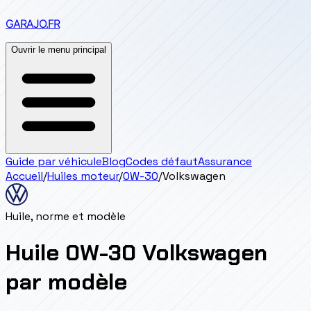
GARAJO
.FR
Ouvrir le menu principal
Guide par véhicule
Blog
Codes défaut
Assurance
Accueil
/
Huiles moteur
/
0W-30
/
Volkswagen
Huile, norme et modèle
Huile 0W-30 Volkswagen
par modèle