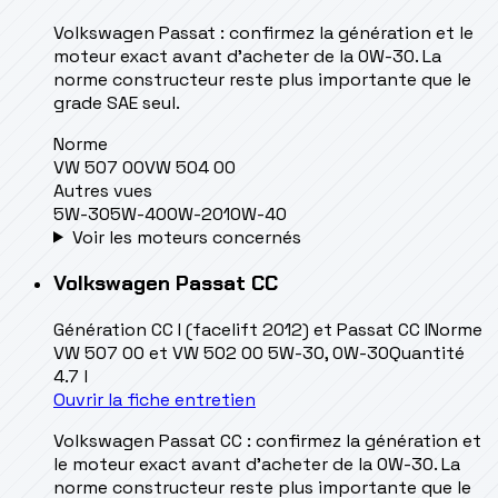
Volkswagen Passat : confirmez la génération et le
moteur exact avant d’acheter de la 0W-30. La
norme constructeur reste plus importante que le
grade SAE seul.
Norme
VW 507 00
VW 504 00
Autres vues
5W-30
5W-40
0W-20
10W-40
Voir les moteurs concernés
Volkswagen
Passat CC
Génération
CC I (facelift 2012) et Passat CC I
Norme
VW 507 00 et VW 502 00 5W-30, 0W-30
Quantité
4.7 l
Ouvrir la fiche entretien
Volkswagen Passat CC : confirmez la génération et
le moteur exact avant d’acheter de la 0W-30. La
norme constructeur reste plus importante que le