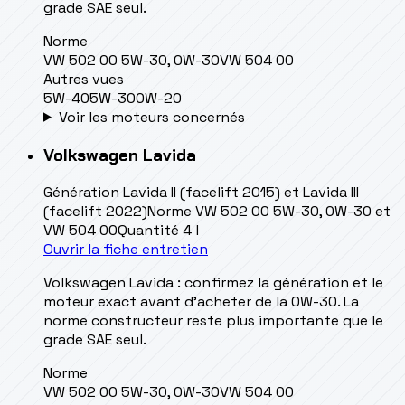
grade SAE seul.
Norme
VW 502 00 5W-30, 0W-30
VW 504 00
Autres vues
5W-40
5W-30
0W-20
Voir les moteurs concernés
Volkswagen
Lavida
Génération
Lavida II (facelift 2015) et Lavida III
(facelift 2022)
Norme
VW 502 00 5W-30, 0W-30 et
VW 504 00
Quantité
4 l
Ouvrir la fiche entretien
Volkswagen Lavida : confirmez la génération et le
moteur exact avant d’acheter de la 0W-30. La
norme constructeur reste plus importante que le
grade SAE seul.
Norme
VW 502 00 5W-30, 0W-30
VW 504 00