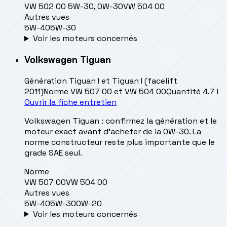
VW 502 00 5W-30, 0W-30
VW 504 00
Autres vues
5W-40
5W-30
Voir les moteurs concernés
Volkswagen
Tiguan
Génération
Tiguan I et Tiguan I (facelift
2011)
Norme
VW 507 00 et VW 504 00
Quantité
4.7 l
Ouvrir la fiche entretien
Volkswagen Tiguan : confirmez la génération et le
moteur exact avant d’acheter de la 0W-30. La
norme constructeur reste plus importante que le
grade SAE seul.
Norme
VW 507 00
VW 504 00
Autres vues
5W-40
5W-30
0W-20
Voir les moteurs concernés