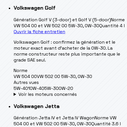
Volkswagen
Golf
Génération
Golf V (3-door) et Golf V (5-door)
Norme
VW 504 00 et VW 502 00 5W-30, 0W-30
Quantité
4 l
Ouvrir la fiche entretien
Volkswagen Golf : confirmez la génération et le
moteur exact avant d’acheter de la 0W-30. La
norme constructeur reste plus importante que le
grade SAE seul.
Norme
VW 504 00
VW 502 00 5W-30, 0W-30
Autres vues
5W-40
10W-40
5W-30
0W-20
Voir les moteurs concernés
Volkswagen
Jetta
Génération
Jetta IV et Jetta IV Wagon
Norme
VW
504 00 et VW 502 00 5W-30, 0W-30
Quantité
3.6 l