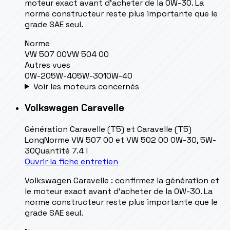
moteur exact avant d’acheter de la 0W-30. La
norme constructeur reste plus importante que le
grade SAE seul.
Norme
VW 507 00
VW 504 00
Autres vues
0W-20
5W-40
5W-30
10W-40
Voir les moteurs concernés
Volkswagen
Caravelle
Génération
Caravelle (T5) et Caravelle (T5)
Long
Norme
VW 507 00 et VW 502 00 0W-30, 5W-
30
Quantité
7.4 l
Ouvrir la fiche entretien
Volkswagen Caravelle : confirmez la génération et
le moteur exact avant d’acheter de la 0W-30. La
norme constructeur reste plus importante que le
grade SAE seul.