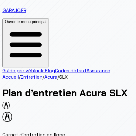
GARAJO
.FR
Ouvrir le menu principal
Guide par véhicule
Blog
Codes défaut
Assurance
Accueil
/
Entretien
/
Acura
/
SLX
Plan d’entretien
Acura
SLX
Carnet d'entretien en ligne