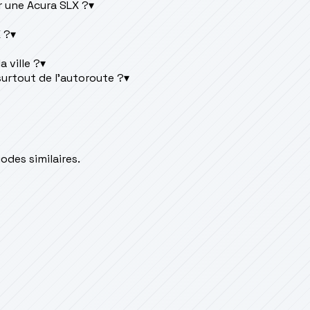
r une Acura SLX ?
▾
 ?
▾
 ville ?
▾
surtout de l'autoroute ?
▾
des similaires.