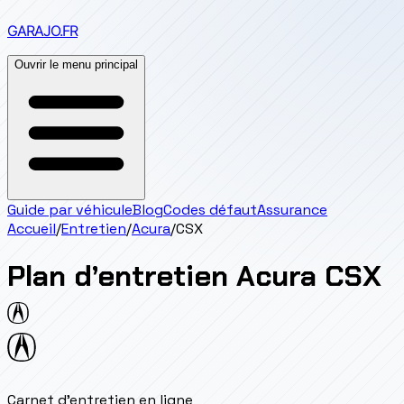
GARAJO
.FR
Ouvrir le menu principal
Guide par véhicule
Blog
Codes défaut
Assurance
Accueil
/
Entretien
/
Acura
/
CSX
Plan d’entretien
Acura
CSX
Carnet d'entretien en ligne