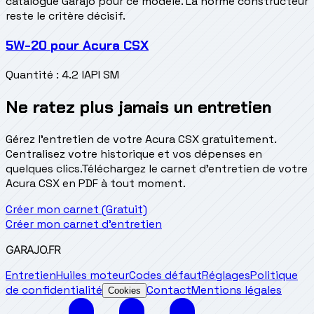
catalogue Garajo pour ce modèle. La norme constructeur
reste le critère décisif.
5W-20
pour
Acura CSX
Quantité
:
4.2 l
API SM
Ne ratez plus jamais un entretien
Gérez l'entretien de votre Acura CSX gratuitement.
Centralisez votre historique et vos dépenses en
quelques clics.
Téléchargez le carnet d'entretien de votre
Acura CSX en PDF à tout moment.
Créer mon carnet (Gratuit)
Créer mon carnet d'entretien
GARAJO
.FR
Entretien
Huiles moteur
Codes défaut
Réglages
Politique
de confidentialité
Contact
Mentions légales
Cookies