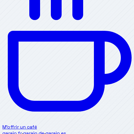
M'offrir un café
garajo.fr
·
garajo.de
·
garajo.es