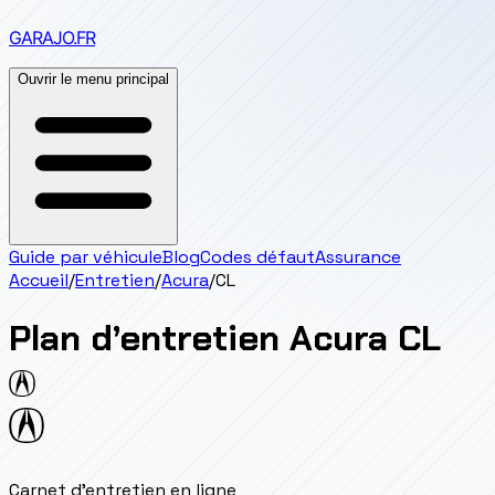
GARAJO
.FR
Ouvrir le menu principal
Guide par véhicule
Blog
Codes défaut
Assurance
Accueil
/
Entretien
/
Acura
/
CL
Plan d’entretien
Acura
CL
Carnet d'entretien en ligne