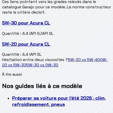
Ces liens pointent vers les grades relevés dans le
catalogue Garajo pour ce modèle. La norme constructeur
reste le critère décisif.
5W-30
pour
Acura CL
Quantité
:
4.4 l
API SJ
API SL
5W-20
pour
Acura CL
Quantité
:
4.4 l
API SL
Hésitation entre deux viscosités ?
5W-30
vs
5W-40
0W-
20
vs
5W-30
5W-30
vs
0W-30
À lire aussi
Nos guides liés à ce modèle
Préparer sa voiture pour l’été 2026 : clim,
refroidissement, pneus