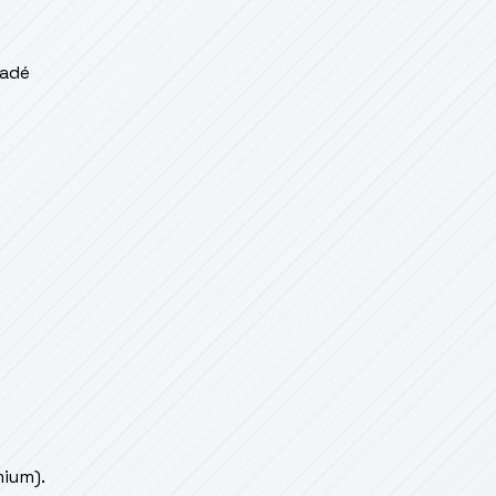
radé
ium).