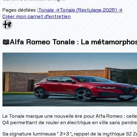
Pages dédiées :
Tonale
→
Tonale (Restylage 2025)
→
Créer mon carnet d'entretien
📖
Alfa Romeo Tonale : La métamorpho
Le Tonale marque une nouvelle ère pour Alfa Romeo : celle
Q4 permettant de rouler en électrique en ville sans perdre
Sa signature lumineuse ' 3+3 ', rappel de la mythique SZ Z