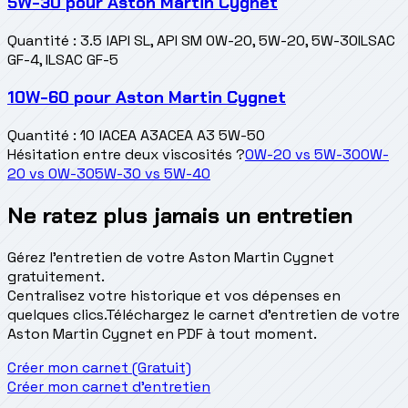
5W-30
pour
Aston Martin Cygnet
Quantité
:
3.5 l
API SL, API SM 0W-20, 5W-20, 5W-30
ILSAC
GF-4, ILSAC GF-5
10W-60
pour
Aston Martin Cygnet
Quantité
:
10 l
ACEA A3
ACEA A3 5W-50
Hésitation entre deux viscosités ?
0W-20
vs
5W-30
0W-
20
vs
0W-30
5W-30
vs
5W-40
Ne ratez plus jamais un entretien
Gérez l'entretien de votre Aston Martin Cygnet
gratuitement.
Centralisez votre historique et vos dépenses en
quelques clics.
Téléchargez le carnet d'entretien de votre
Aston Martin Cygnet en PDF à tout moment.
Créer mon carnet (Gratuit)
Créer mon carnet d'entretien