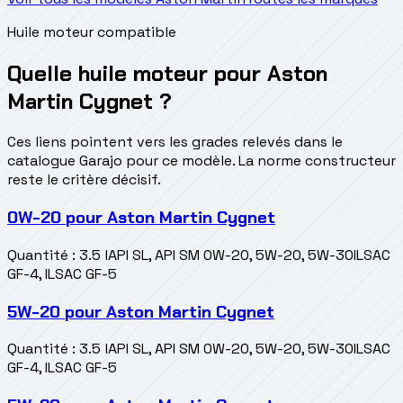
Huile moteur compatible
Quelle huile moteur pour Aston
Martin Cygnet ?
Ces liens pointent vers les grades relevés dans le
catalogue Garajo pour ce modèle. La norme constructeur
reste le critère décisif.
0W-20
pour
Aston Martin Cygnet
Quantité
:
3.5 l
API SL, API SM 0W-20, 5W-20, 5W-30
ILSAC
GF-4, ILSAC GF-5
5W-20
pour
Aston Martin Cygnet
Quantité
:
3.5 l
API SL, API SM 0W-20, 5W-20, 5W-30
ILSAC
GF-4, ILSAC GF-5