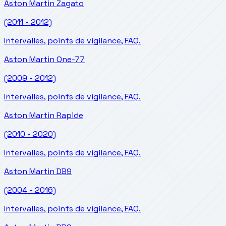
Aston Martin
Zagato
(2011 - 2012)
Intervalles, points de vigilance, FAQ.
Aston Martin
One-77
(2009 - 2012)
Intervalles, points de vigilance, FAQ.
Aston Martin
Rapide
(2010 - 2020)
Intervalles, points de vigilance, FAQ.
Aston Martin
DB9
(2004 - 2016)
Intervalles, points de vigilance, FAQ.