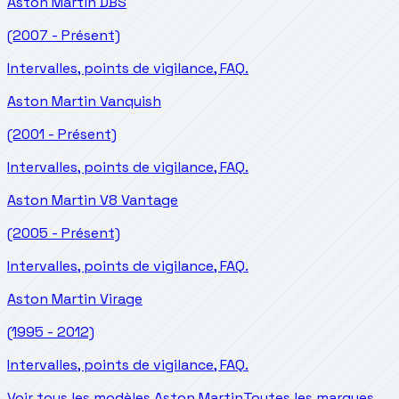
Aston Martin
DBS
(2007 - Présent)
Intervalles, points de vigilance, FAQ.
Aston Martin
Vanquish
(2001 - Présent)
Intervalles, points de vigilance, FAQ.
Aston Martin
V8 Vantage
(2005 - Présent)
Intervalles, points de vigilance, FAQ.
Aston Martin
Virage
(1995 - 2012)
Intervalles, points de vigilance, FAQ.
Voir tous les modèles Aston Martin
Toutes les marques