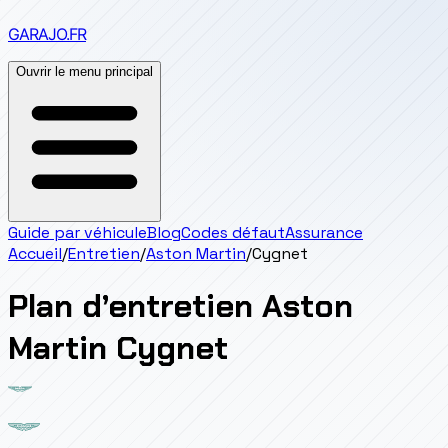
GARAJO
.FR
Ouvrir le menu principal
Guide par véhicule
Blog
Codes défaut
Assurance
Accueil
/
Entretien
/
Aston Martin
/
Cygnet
Plan d’entretien
Aston
Martin
Cygnet