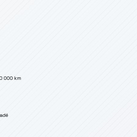
00 000 km
radé