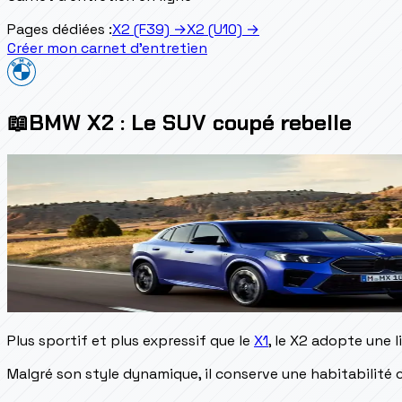
Pages dédiées :
X2 (F39)
→
X2 (U10)
→
Créer mon carnet d'entretien
📖
BMW X2 : Le SUV coupé rebelle
Plus sportif et plus expressif que le
X1
, le X2 adopte une 
Malgré son style dynamique, il conserve une habitabilité 