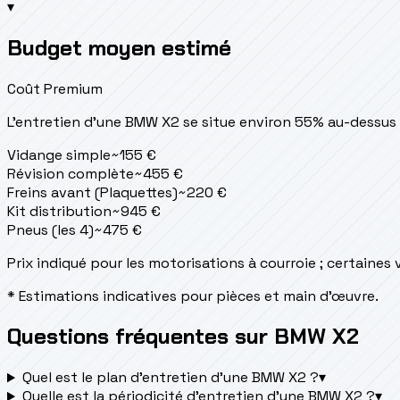
▾
Budget moyen estimé
Coût Premium
L'entretien d'une BMW X2 se situe
environ 55% au-dessus
Vidange simple
~
155
€
Révision complète
~
455
€
Freins avant (Plaquettes)
~
220
€
Kit distribution
~
945
€
Pneus (les 4)
~
475
€
Prix indiqué pour les motorisations à courroie ; certaines
* Estimations indicatives pour pièces et main d'œuvre.
Questions fréquentes sur BMW X2
Quel est le plan d’entretien d’une BMW X2 ?
▾
Quelle est la périodicité d’entretien d’une BMW X2 ?
▾