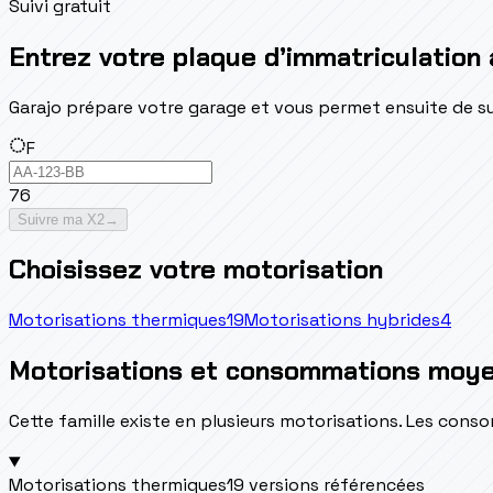
Suivi gratuit
Entrez votre plaque d’immatriculation 
Garajo prépare votre garage et vous permet ensuite de suivr
F
76
Suivre ma X2
→
Choisissez votre motorisation
Motorisations thermiques
19
Motorisations hybrides
4
Motorisations et consommations moy
Cette famille existe en plusieurs motorisations. Les con
Motorisations thermiques
19 versions référencées