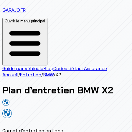
GARAJO
.FR
Ouvrir le menu principal
Guide par véhicule
Blog
Codes défaut
Assurance
Accueil
/
Entretien
/
BMW
/
X2
Plan d’entretien
BMW
X2
Carnet d'entretien en ligne